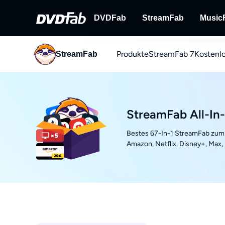
DVDFab
StreamFab
Music
Produkte
StreamFab 7
Kostenl
StreamFab
DVDFab
StreamFab
Umfassende Lösungen für DVD/B
Streaming-Videos
ray/UHD.
You
YouTu
StreamFab All-In
Bestes 67-In-1 StreamFab zum 
Amazon, Netflix, Disney+, Max,