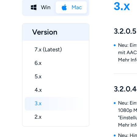
3.x
Win
Mac
3.2.0.5
Version
Neu: Ei
7.x (Latest)
mit AAC
Mehr Inf
6.x
5.x
3.2.0.4
4.x
3.x
Neu: Ein
1080p MP
2.x
"Einstel
Mehr Inf
Neu: Hin