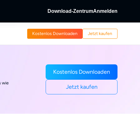
Download-Zentrum
Anmelden
Fab
Kostenlos Downloaden
Jetzt kaufen
as &
 entschlüsseln.
abe von Discs und
/Streaming-Video.
dFab
ng-Videos aufnehmen.
Kostenlos Downloaden
s wie
Jetzt kaufen