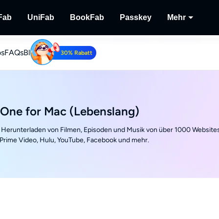
Fab
UniFab
BookFab
Passkey
Mehr
os
FAQs
Blog
MusicFab
UniFab
BookFab
Passkey
Player
30% Rabatt
lu-
 herunterladen.
Streaming-Musik herunterladen.
Kl-betriebener Video/Audio Enhancer.
Die ultimative Lösung für E-Books, Mang
DVD/Blu-ray/UHD-Discs
Wiederg
Hörbücher.
lokalem
Tube Downloader
Recor
be-Videos kostenlos herunterladen.
Streami
-One for Mac (Lebenslang)
Herunterladen von Filmen, Episoden und Musik von über 1000 Website
 Prime Video, Hulu, YouTube, Facebook und mehr.