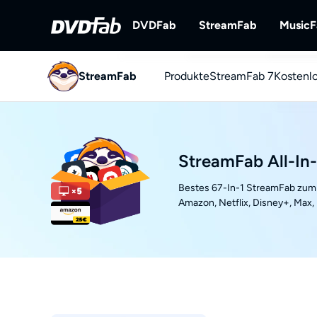
DVDFab
StreamFab
Music
StreamFab
Produkte
DVDFab
StreamFab 7
StreamFab
Kostenl
Umfassende Lösungen für DVD/B
Streaming-Videos
ray/UHD.
You
YouTu
StreamFab All-In
Bestes 67-In-1 StreamFab zum 
Amazon, Netflix, Disney+, Max,