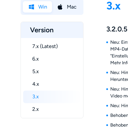
3.x
Win
Mac
3.2.0.5
Version
Neu: Ei
7.x (Latest)
MP4-Date
"Einstel
6.x
Mehr Inf
5.x
Neu: Hin
Herunter
4.x
Neu: Hin
Video me
3.x
Neu: Hin
2.x
Behoben:
Behoben: