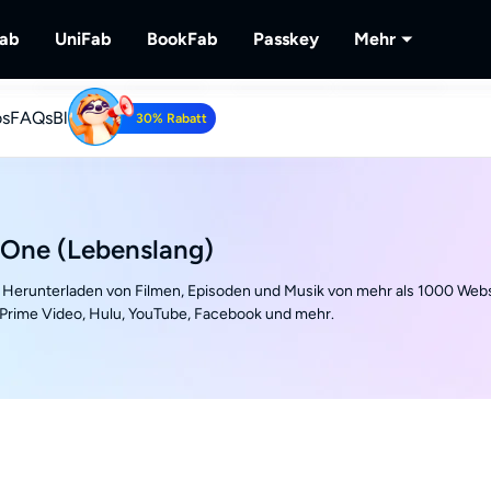
Fab
UniFab
BookFab
Passkey
Mehr
os
MusicFab
FAQs
Blog
UniFab
BookFab
Passkey
PlayerFa
30% Rabatt
lu-
 herunterladen.
Streaming-Musik herunterladen.
Kl-betriebener Video/Audio Enhancer.
Die ultimative Lösung für E-Books, Manga
DVD/Blu-ray/UHD-Discs e
Wiedergabe
Hörbücher.
lokalem/St
Tube Downloader
RecordFa
be-Videos kostenlos herunterladen.
Streaming-
-One (Lebenslang)
Herunterladen von Filmen, Episoden und Musik von mehr als 1000 Webs
 Prime Video, Hulu, YouTube, Facebook und mehr.