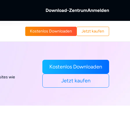
Download-Zentrum
Anmelden
b
Kostenlos Downloaden
Jetzt kaufen
s &
ntschlüsseln.
 von Discs und
reaming-Video.
b
Videos aufnehmen.
Kostenlos Downloaden
ites wie
Jetzt kaufen