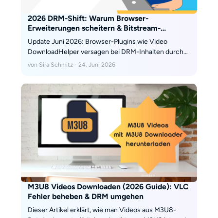
2026 DRM-Shift: Warum Browser-
Erweiterungen scheitern & Bitstream-
Lösungen für das Archiv
Update Juni 2026: Browser-Plugins wie Video
DownloadHelper versagen bei DRM-Inhalten durch
das Manifest V3 Update. Wir analysieren die
von Sira Schmitz - 24. Juni 2026
neuesten Widevine-Zertifikatsänderungen und
zeigen funktionierende Methoden, um DRM-
geschützte Videos verlustfrei zu archivieren.
M3U8 Videos Downloaden (2026 Guide): VLC
Fehler beheben & DRM umgehen
Dieser Artikel erklärt, wie man Videos aus M3U8-