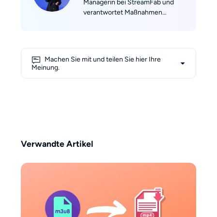
Managerin bei StreamFab und
verantwortet Maßnahmen
entlang des gesamten
Nutzerlebenszyklus – von der
Akquise über das Engagement bis
hin zur Reaktivierung. Mit einer
Machen Sie mit und teilen Sie hier Ihre
Kombination aus analytischer
Meinung.
Präzision und kreativer Strategie
übersetzt sie Nutzerdaten in
konkrete Marketing-Maßnahmen,
die nachhaltiges Wachstum
fördern.
Verwandte Artikel