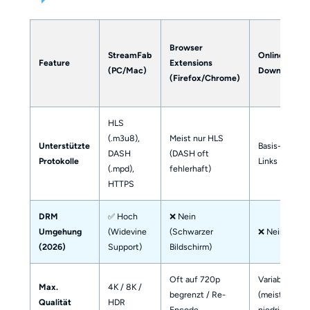
Browser
StreamFab
Online HLS
Feature
Extensions
(PC/Mac)
Downloader
(Firefox/Chrome)
HLS
(.m3u8),
Meist nur HLS
Unterstützte
Basis-HLS
DASH
(DASH oft
Protokolle
Links
(.mpd),
fehlerhaft)
HTTPS
DRM
✅ Hoch
❌ Nein
Umgehung
(Widevine
(Schwarzer
❌ Nein
(2026)
Support)
Bildschirm)
Oft auf 720p
Variabel
Max.
4K / 8K /
begrenzt / Re-
(meist
Qualität
HDR
Encode
niedrig)