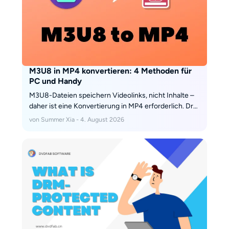
M3U8 in MP4 konvertieren: 4 Methoden für
PC und Handy
M3U8-Dateien speichern Videolinks, nicht Inhalte –
daher ist eine Konvertierung in MP4 erforderlich. Drei
Methoden: StreamFab (hohe Qualität, Android-
von Summer Xia - 4. August 2026
Unterstützung), Online-Tools (riskant, eingeschränkt)
und VLC (Open Source). Die Tabelle vergleicht
Plattformen, Qualität und Nutzer; FAQs beantworten
Fragen zu Formatunterschieden. Wir empfehlen
StreamFab aufgrund seiner Zuverlässigkeit.