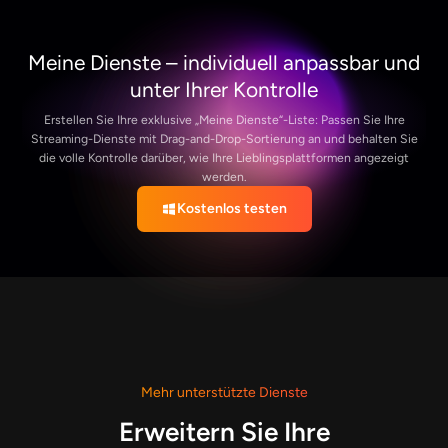
Favoriten und neue
Registerkartenfunktionen für
intelligenteres Surfen
Entdecken Sie ein intelligenteres Surferlebnis mit neuen
leistungsstarken Tools – intelligenten Lesezeichen und Multi-Tab-
Navigation –, die Ihnen helfen, Ihre Lieblingsinhalte schneller und
angenehmer zu finden und herunterzuladen.
Kostenlos testen
Mehr unterstützte Dienste
Erweitern Sie Ihre