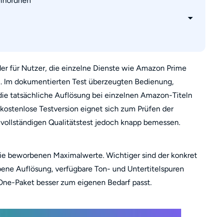
einordnen
 einen Qualitätstest?
 480p oder 720p?
der für Nutzer, die einzelne Dienste wie Amazon Prime
n. Im dokumentierten Test überzeugten Bedienung,
age eine Rückerstattung?
 tatsächliche Auflösung bei einzelnen Amazon-Titeln
 kostenlose Testversion eignet sich zum Prüfen der
n vollständigen Qualitätstest jedoch knapp bemessen.
die beworbenen Maximalwerte. Wichtiger sind der konkret
bene Auflösung, verfügbare Ton- und Untertitelspuren
-One-Paket besser zum eigenen Bedarf passt.