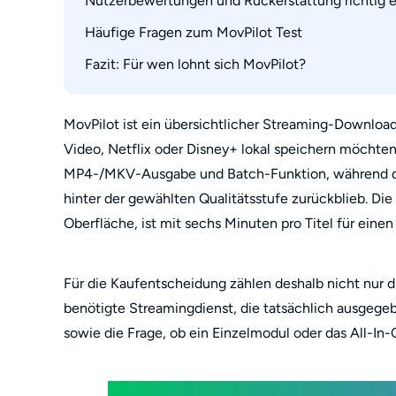
Nutzerbewertungen und Rückerstattung richtig 
StreamFab in vier Schritten testen
Häufige Fragen zum MovPilot Test
Fazit: Für wen lohnt sich MovPilot?
Ist MovPilot sicher?
Reicht die kostenlose MovPilot-Testversion für
Warum liefert MovPilot bei Amazon Prime nur
MovPilot ist ein übersichtlicher Streaming-Downloa
Video, Netflix oder Disney+ lokal speichern möchte
Wie kündige ich ein MovPilot-Abo und beantr
MP4-/MKV-Ausgabe und Batch-Funktion, während die
hinter der gewählten Qualitätsstufe zurückblieb. Die
Oberfläche, ist mit sechs Minuten pro Titel für eine
Für die Kaufentscheidung zählen deshalb nicht nur 
benötigte Streamingdienst, die tatsächlich ausgege
sowie die Frage, ob ein Einzelmodul oder das All-In