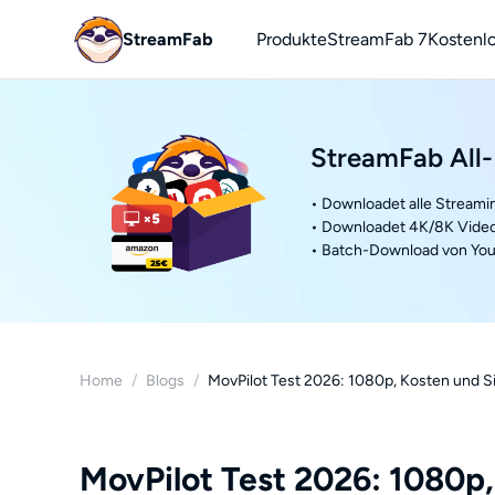
StreamFab
Produkte
StreamFab 7
Kostenl
You
YouTu
StreamFab All-
• Downloadet alle Streami
• Downloadet 4K/8K Video
• Batch-Download von You
Home
/
Blogs
/
MovPilot Test 2026: 1080p, Kosten und Si
MovPilot Test 2026: 1080p,