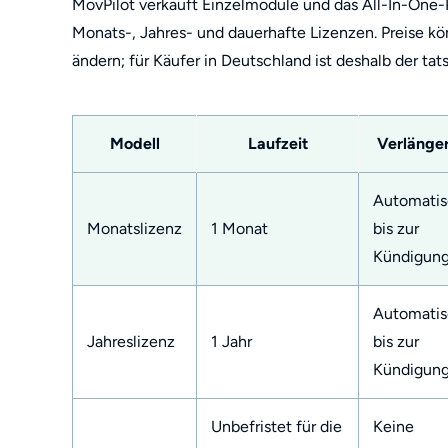
MovPilot verkauft Einzelmodule und das All-In-One
Monats-, Jahres- und dauerhafte Lizenzen. Preise k
ändern; für Käufer in Deutschland ist deshalb der t
Modell
Laufzeit
Verlänge
Automatis
Monatslizenz
1 Monat
bis zur
Kündigun
Automatis
Jahreslizenz
1 Jahr
bis zur
Kündigun
Unbefristet für die
Keine