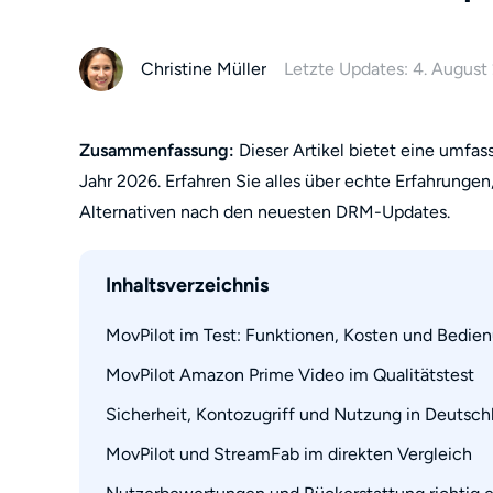
Christine Müller
Letzte Updates: 4. August
Zusammenfassung:
Dieser Artikel bietet eine umfa
Jahr 2026. Erfahren Sie alles über echte Erfahrungen
Alternativen nach den neuesten DRM-Updates.
Inhaltsverzeichnis
MovPilot im Test: Funktionen, Kosten und Bedie
MovPilot Amazon Prime Video im Qualitätstest
Unterstützte Dienste und Produktmodelle
Tarife, Testversion und Rückerstattung
Sicherheit, Kontozugriff und Nutzung in Deutsch
MovPilot in vier Schritten bedienen
MovPilot und StreamFab im direkten Vergleich