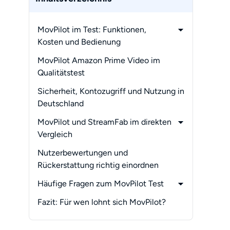
MovPilot im Test: Funktionen,
Kosten und Bedienung
-
Unterstützte Dienste und
MovPilot Amazon Prime Video im
Produktmodelle
Qualitätstest
-
Tarife, Testversion und
Sicherheit, Kontozugriff und Nutzung in
Rückerstattung
Deutschland
-
MovPilot in vier Schritten bedienen
MovPilot und StreamFab im direkten
Vergleich
-
StreamFab in vier Schritten testen
Nutzerbewertungen und
Rückerstattung richtig einordnen
Häufige Fragen zum MovPilot Test
-
Ist MovPilot sicher?
Fazit: Für wen lohnt sich MovPilot?
-
Reicht die kostenlose MovPilot-
Testversion für einen Qualitätstest?