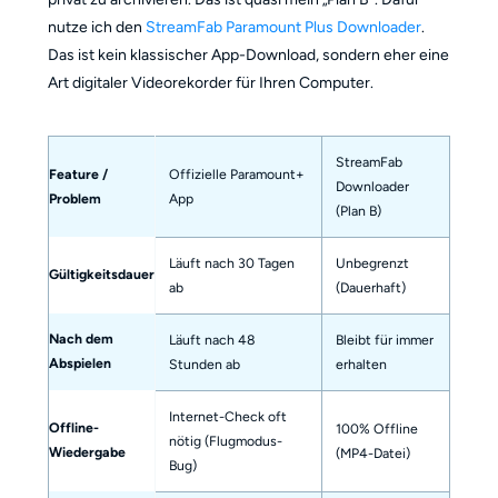
nutze ich den
StreamFab Paramount Plus Downloader
.
Das ist kein klassischer App-Download, sondern eher eine
Art digitaler Videorekorder für Ihren Computer.
StreamFab
Feature /
Offizielle Paramount+
Downloader
Problem
App
(Plan B)
Läuft nach 30 Tagen
Unbegrenzt
Gültigkeitsdauer
ab
(Dauerhaft)
Nach dem
Läuft nach 48
Bleibt für immer
Abspielen
Stunden ab
erhalten
Internet-Check oft
Offline-
100% Offline
nötig (Flugmodus-
Wiedergabe
(MP4-Datei)
Bug)