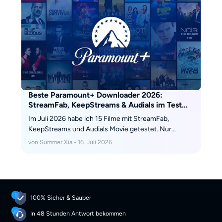
Beste Paramount+ Downloader 2026:
StreamFab, KeepStreams & Audials im Test
[15-Filme-Vergleich]
Im Juli 2026 habe ich 15 Filme mit StreamFab,
KeepStreams und Audials Movie getestet. Nur
StreamFab liefert 1080p mit EAC3 5.1 und Amazon
von Summer Xia - 16. Juli 2026
Prime Channel-Support — dauerhaft als MP4, kein
30-Tage-Ablauf.
100% Sicher & Sauber
In 48 Stunden Antwort bekommen