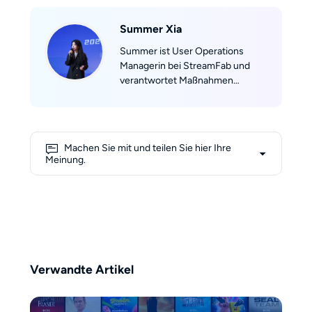
Summer Xia
Summer ist User Operations
Managerin bei StreamFab und
verantwortet Maßnahmen
entlang des gesamten
Nutzerlebenszyklus – von der
Akquise über das Engagement bis
hin zur Reaktivierung. Mit einer
Machen Sie mit und teilen Sie hier Ihre
Kombination aus analytischer
Meinung.
Präzision und kreativer Strategie
übersetzt sie Nutzerdaten in
konkrete Marketing-Maßnahmen,
die nachhaltiges Wachstum
fördern.
Verwandte Artikel