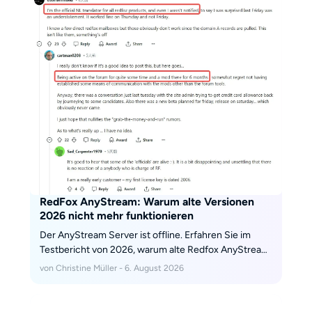
beantwortet Fragen zu Gratisversion, Download und
Systemton.
RedFox AnyStream: Warum alte Versionen
2026 nicht mehr funktionieren
Der AnyStream Server ist offline. Erfahren Sie im
Testbericht von 2026, warum alte Redfox AnyStream
Versionen an Widevine CDM-Updates scheitern,
von Christine Müller - 6. August 2026
warum jeder Redfox Download heute eine Malware-
Falle ist und wie Sie Ihr digitales Archiv rechtssicher
mit modernen Tools aufbauen.