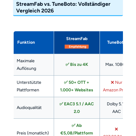
StreamFab vs. TuneBoto: Vollständiger
Vergleich 2026
StreamFab
Funktion
TuneBoto
Empfehlung
Maximale
✅ Bis zu 4K
Max. 1080p
Auflösung
Unterstützte
✅ 50+ OTT +
❌ Nur
Plattformen
1.000+ Websites
Amazon Prime
✅ EAC3 5.1 / AAC
Dolby 5.1 /
Audioqualität
2.0
AAC
✅ Ab
❌
Preis (monatlich)
€5,08/Plattform