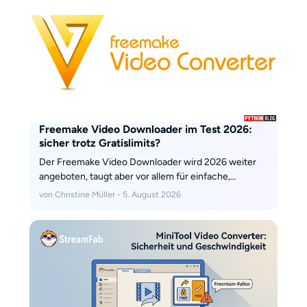
Freemake Video Downloader im Test 2026:
sicher trotz Gratislimits?
Der Freemake Video Downloader wird 2026 weiter
angeboten, taugt aber vor allem für einfache,
unterstützte Quellen. Dieser Test ordnet Sicherheit
von Christine Müller - 5. August 2026
der Installation, Gratislimits mit Drei-Minuten-Limit
und Wasserzeichen, Kosten und den MP4-Ablauf
nüchtern ein und zeigt, wann eine Desktop-
Alternative wie StreamFab für längere Downloads
und mehr Tonspuren die bessere Wahl ist.