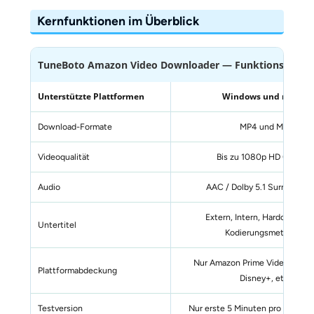
Kernfunktionen im Überblick
TuneBoto Amazon Video Downloader — Funktionsübersi
Unterstützte Plattformen
Windows und macOS
Download-Formate
MP4 und MKV
Videoqualität
Bis zu 1080p HD (kein 4K
Audio
AAC / Dolby 5.1 Surroundtr
Extern, Intern, Hardcode — 
Untertitel
Kodierungsmethoden
Nur Amazon Prime Video (kein N
Plattformabdeckung
Disney+, etc.)
Testversion
Nur erste 5 Minuten pro Video k