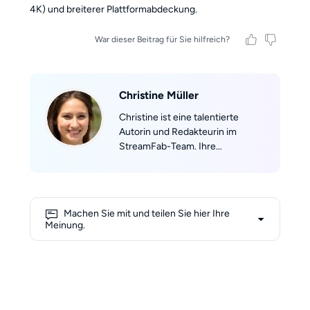
4K) und breiterer Plattformabdeckung.
War dieser Beitrag für Sie hilfreich?
Christine Müller
Christine ist eine talentierte
Autorin und Redakteurin im
StreamFab-Team. Ihre
Leidenschaft für das Schreiben
entdeckte sie während ihres
Studiums der Soziologie an der
Universität Jena. Mit ihrem tiefen
Machen Sie mit und teilen Sie hier Ihre
Verständnis für gesellschaftliche
Meinung.
Zusammenhänge und
Medienkonsum bringt sie eine
einzigartige Perspektive in die
Technologiewelt ein. Christine hat
sich auf die Streaming-Branche
spezialisiert und verfügt über ein