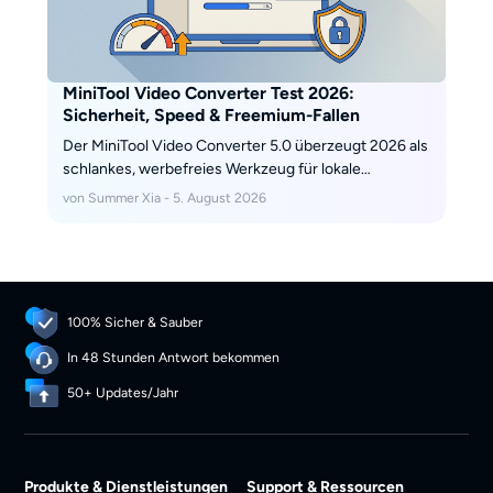
MiniTool Video Converter Test 2026:
Sicherheit, Speed & Freemium-Fallen
Der MiniTool Video Converter 5.0 überzeugt 2026 als
schlankes, werbefreies Werkzeug für lokale
Formatwechsel wie MKV zu MP4 und punktet mit
von Summer Xia - 5. August 2026
einem sauberen Installer. Als YouTube-Downloader
stößt er jedoch an Grenzen, weil Throttling und
fehlende Anpassungen Downloads ausbremsen. Der
Test zeigt Freemium-Limits, Format- und
Plattformfragen und wann sich eine spezialisierte
100% Sicher & Sauber
Desktop-Alternative lohnt.
In 48 Stunden Antwort bekommen
50+ Updates/Jahr
Produkte & Dienstleistungen
Support & Ressourcen