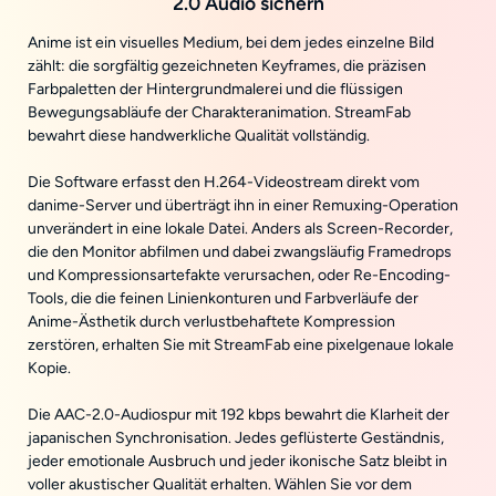
2.0 Audio sichern
Anime ist ein visuelles Medium, bei dem jedes einzelne Bild
zählt: die sorgfältig gezeichneten Keyframes, die präzisen
Farbpaletten der Hintergrundmalerei und die flüssigen
Bewegungsabläufe der Charakteranimation. StreamFab
bewahrt diese handwerkliche Qualität vollständig.
Die Software erfasst den H.264-Videostream direkt vom
danime-Server und überträgt ihn in einer Remuxing-Operation
unverändert in eine lokale Datei. Anders als Screen-Recorder,
die den Monitor abfilmen und dabei zwangsläufig Framedrops
und Kompressionsartefakte verursachen, oder Re-Encoding-
Tools, die die feinen Linienkonturen und Farbverläufe der
Anime-Ästhetik durch verlustbehaftete Kompression
zerstören, erhalten Sie mit StreamFab eine pixelgenaue lokale
Kopie.
Die AAC-2.0-Audiospur mit 192 kbps bewahrt die Klarheit der
japanischen Synchronisation. Jedes geflüsterte Geständnis,
jeder emotionale Ausbruch und jeder ikonische Satz bleibt in
voller akustischer Qualität erhalten. Wählen Sie vor dem