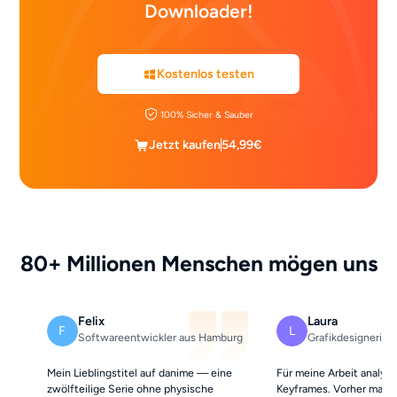
Downloader!
Kostenlos testen
100% Sicher & Sauber
Jetzt kaufen
54,99€
80+ Millionen Menschen mögen uns
Felix
Laura
F
L
Softwareentwickler aus Hamburg
Grafikdesignerin a
Mein Lieblingstitel auf danime — eine
Für meine Arbeit analysi
zwölfteilige Serie ohne physische
Keyframes. Vorher macht