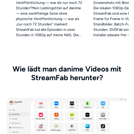
Veröffentlichung — war als nur noch 72
Screenshots mit Browse
Stunden"Mein Lieblingstitel auf danime
Die lokalen 1080p-Datei
— eine zwölfteilige Serie ohne
StreamFab sind eine Of
physische Veröffentlichung — war als
Frame für Frame in VLC,
„nur noch 72 Stunden“ markiert.
Standbilder. Batch-Funkt
StreamFab lud alle Episoden in zwei
Stunden. DVDFab existie
Stunden in 1080p auf meine NAS. Die
Installer adware-frei — 
Remuxing-Qualität ist beeindruckend:
restlos überzeugt.
Selbst auf dem 65-Zoll-OLED sind feine
Linien und farbige Flächen perfekt
erhalten."
Wie lädt man danime Videos mit
StreamFab herunter?