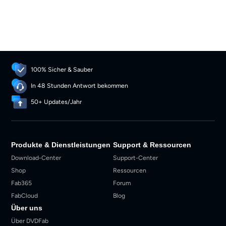
100% Sicher & Sauber
In 48 Stunden Antwort bekommen
50+ Updates/Jahr
Produkte & Dienstleistungen
Support & Ressourcen
Download-Center
Support-Center
Shop
Ressourcen
Fab365
Forum
FabCloud
Blog
Über uns
Über DVDFab