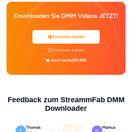
Downloaden Sie DMM Videos JETZT!
Kostenlos testen
100% Sicher & Sauber
Jetzt kaufen
59,99€
Feedback zum StreammFab DMM
Downloader
Thomas
Markus
T
M