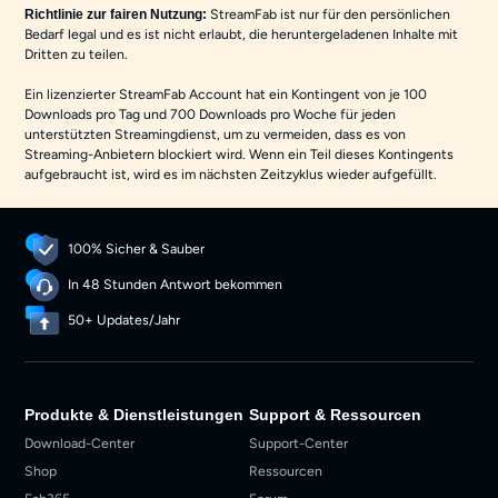
StreamFab ist nur für den persönlichen
Richtlinie zur fairen Nutzung:
Bedarf legal und es ist nicht erlaubt, die heruntergeladenen Inhalte mit
Dritten zu teilen.
Ein lizenzierter StreamFab Account hat ein Kontingent von je 100
Downloads pro Tag und 700 Downloads pro Woche für jeden
unterstützten Streamingdienst, um zu vermeiden, dass es von
Streaming-Anbietern blockiert wird. Wenn ein Teil dieses Kontingents
aufgebraucht ist, wird es im nächsten Zeitzyklus wieder aufgefüllt.
100% Sicher & Sauber
In 48 Stunden Antwort bekommen
50+ Updates/Jahr
Produkte & Dienstleistungen
Support & Ressourcen
Download-Center
Support-Center
Shop
Ressourcen