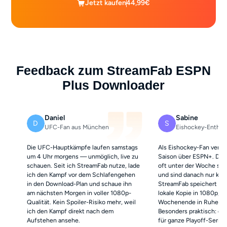
Jetzt kaufen
44,99€
Feedback zum StreamFab ESPN
Plus Downloader
Daniel
Sabine
D
S
UFC-Fan aus München
Eishockey-Enthusi
Die UFC-Hauptkämpfe laufen samstags
Als Eishockey-Fan verfo
um 4 Uhr morgens — unmöglich, live zu
Saison über ESPN+. Die 
schauen. Seit ich StreamFab nutze, lade
oft unter der Woche spä
ich den Kampf vor dem Schlafengehen
und sind danach nur kurz
in den Download-Plan und schaue ihn
StreamFab speichert mir 
am nächsten Morgen in voller 1080p-
lokale Kopie in 1080p, s
Qualität. Kein Spoiler-Risiko mehr, weil
Wochenende in Ruhe sc
ich den Kampf direkt nach dem
Besonders praktisch: di
Aufstehen ansehe.
für ganze Playoff-Serien