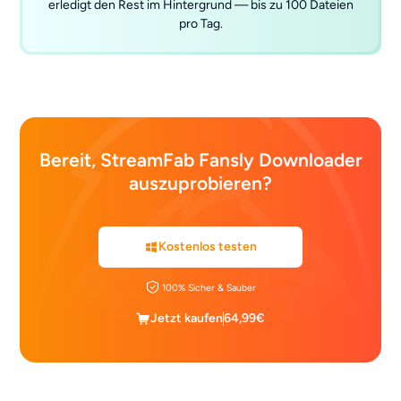
erledigt den Rest im Hintergrund — bis zu 100 Dateien
pro Tag.
Bereit, StreamFab Fansly Downloader
auszuprobieren?
Kostenlos testen
100% Sicher & Sauber
Jetzt kaufen
64,99€