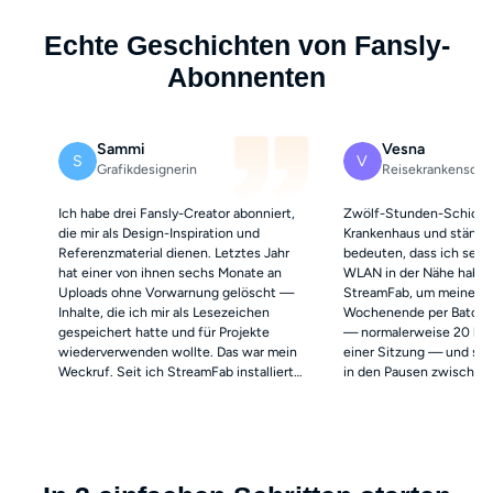
Echte Geschichten von Fansly-
Abonnenten
Sammi
Vesna
S
V
Grafikdesignerin
Reisekrankenschw
Ich habe drei Fansly-Creator abonniert,
Zwölf-Stunden-Schicht
die mir als Design-Inspiration und
Krankenhaus und ständi
Referenzmaterial dienen. Letztes Jahr
bedeuten, dass ich selte
hat einer von ihnen sechs Monate an
WLAN in der Nähe habe. 
Uploads ohne Vorwarnung gelöscht —
StreamFab, um meine Fa
Inhalte, die ich mir als Lesezeichen
Wochenende per Batch 
gespeichert hatte und für Projekte
— normalerweise 20 bis 
wiederverwenden wollte. Das war mein
einer Sitzung — und scha
Weckruf. Seit ich StreamFab installiert
in den Pausen zwischen
habe, sichere ich jedes Video am Tag der
Die MP4-Dateien laufen
Veröffentlichung. Der geplante
Handy perfekt, ohne spe
Download läuft über Nacht, und
mich anfangs überzeugt 
morgens ist der neue Content bereits
3 kostenlosen Testdownl
auf meiner Festplatte. Die Qualität ist
konnte die Qualität prüf
perfektes 1080p, die Dateien spielen
etwas bezahlt habe. Vie