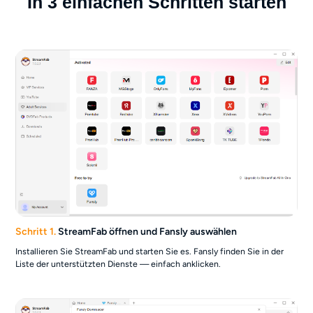
In 3 einfachen Schritten starten
sofort auf meinem iPad ab. Ehrlich
— kein einziger Aussetz
gesagt ist allein die Gewissheit die
Software, die genau das 
Lizenz wert. Ich mache mir keine Sorgen
verspricht.
mehr, Inhalte zu verlieren.
Schritt 1.
StreamFab öffnen und Fansly auswählen
Installieren Sie StreamFab und starten Sie es. Fansly finden Sie in der
Liste der unterstützten Dienste — einfach anklicken.