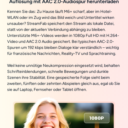
Auflösung mit AAC 2.0-Audiospur herunterladen
Kennen Sie das: Zu Hause läuft M6+ scharf, aber im Hotel-
WLAN oder im Zug wird das Bild weich und Untertitel wirken
unsauber? StreamFab speichert den Stream als lokale Datei,
statt von der aktuellen Verbindung abhängig zu bleiben.
Unterstützte M6+-Videos werden in 1080p Full HD mit H.264-
Video und AAC 2.0 Audio gesichert. Bei typischen AAC-2.0-
Spuren um 192 kbps bleiben Dialoge klar verständlich – wichtig
für französische Nachrichten, Reality-TV und Sprachtraining.
Weil keine unnötige Neukompression eingesetzt wird, behalten
Schrifteinblendungen, schnelle Bewegungen und dunkle
Szenen ihre Stabilität. Eine gespeicherte Folge sieht beim
zweiten, fünften oder zehnten Abspielen gleich aus, egal ob Sie
sie auf Laptop, Fernseher oder Tablet öffnen.