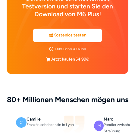
Testversion und starten Sie den
Download von M6 Plus!
Kostenlos testen
100% Sicher & Sauber
Jetzt kaufen
54,99€
80+ Millionen Menschen mögen uns
Camille
Marc
C
Französischdozentin in Lyon
Pendler zwischen 
M
Straßburg