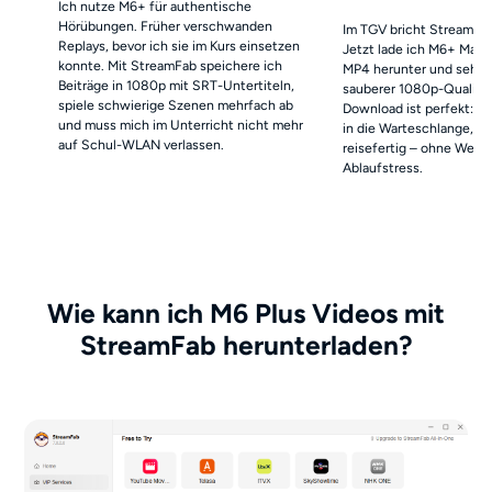
Ich nutze M6+ für authentische
Hörübungen. Früher verschwanden
Im TGV bricht Streaming 
Replays, bevor ich sie im Kurs einsetzen
Jetzt lade ich M6+ Magaz
konnte. Mit StreamFab speichere ich
MP4 herunter und sehe si
Beiträge in 1080p mit SRT-Untertiteln,
sauberer 1080p-Qualität
spiele schwierige Szenen mehrfach ab
Download ist perfekt: A
und muss mich im Unterricht nicht mehr
in die Warteschlange, mo
auf Schul-WLAN verlassen.
reisefertig – ohne Werb
Ablaufstress.
Wie kann ich M6 Plus Videos mit
StreamFab herunterladen?