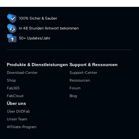
100% Sicher & Sauber
In 48 Stunden Antwort bekommen
50+ Updates/Jahr
Produkte & Dienstleistungen
Support & Ressourcen
Download-Center
Support-Center
Shop
Ressourcen
Fab365
Forum
FabCloud
Blog
Über uns
Über DVDFab
Unser Team
Affiliate-Program