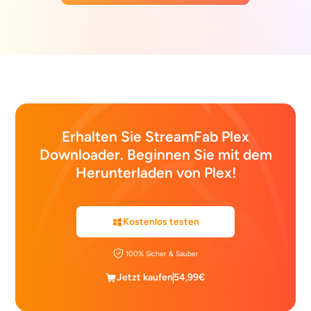
Erhalten Sie StreamFab Plex
Downloader. Beginnen Sie mit dem
Herunterladen von Plex!
Kostenlos testen
100% Sicher & Sauber
Jetzt kaufen
54,99€