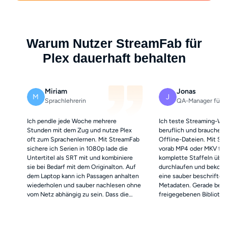
Warum Nutzer StreamFab für
Plex dauerhaft behalten
Miriam
Jonas
M
J
Sprachlehrerin
QA-Manager für S
Ich pendle jede Woche mehrere
Ich teste Streaming-Wo
Stunden mit dem Zug und nutze Plex
beruflich und brauche r
oft zum Sprachenlernen. Mit StreamFab
Offline-Dateien. Mit St
sichere ich Serien in 1080p lade die
vorab MP4 oder MKV fest
Untertitel als SRT mit und kombiniere
komplette Staffeln über
sie bei Bedarf mit dem Originalton. Auf
durchlaufen und bekom
dem Laptop kann ich Passagen anhalten
eine sauber beschriftet
wiederholen und sauber nachlesen ohne
Metadaten. Gerade bei Ti
vom Netz abhängig zu sein. Dass die
freigegebenen Bibliothek
AAC-2.0-Spur auf jedem Gerät
Zugriff habe spart mir da
problemlos läuft macht den Ablauf für
ich Tests nicht mehr an
mich viel entspannter als reines
und wechselnde Verfügb