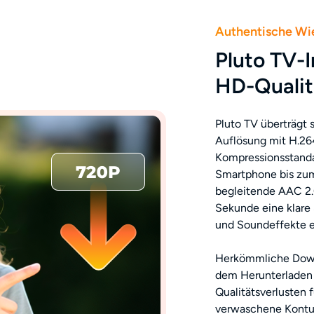
Authentische Wi
Pluto TV-I
HD-Qualit
Pluto TV überträgt
Auflösung mit H.26
Kompressionsstanda
Smartphone bis zum
begleitende AAC 2.0
Sekunde eine klare 
und Soundeffekte e
Herkömmliche Down
dem Herunterladen 
Qualitätsverlusten 
verwaschene Kontur