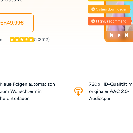
fen
49,99€
er
5
(2612)
Neue Folgen automatisch
720p HD-Qualität m
zum Wunschtermin
originaler AAC 2.0-
herunterladen
Audiospur