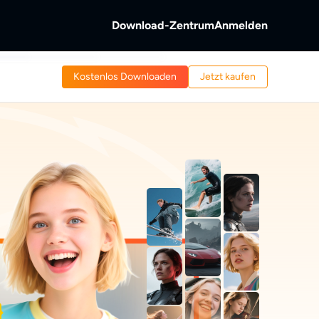
Download-Zentrum
Anmelden
b
Kostenlos Downloaden
Jetzt kaufen
s &
ntschlüsseln.
 von Discs und
reaming-Video.
b
Videos aufnehmen.