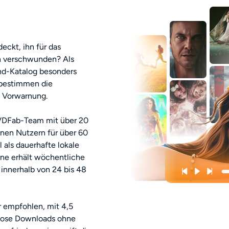
eckt, ihn für das
h verschwunden? Als
nd-Katalog besonders
 bestimmen die
e Vorwarnung.
VDFab-Team mit über 20
nen Nutzern für über 60
l als dauerhafte lokale
ine erhält wöchentliche
innerhalb von 24 bis 48
r empfohlen, mit 4,5
enlose Downloads ohne