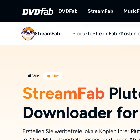
DVDFab
StreamFab
Music
StreamFab
Produkte
DVDFab
StreamFab 7
StreamFab
Kostenl
Umfassende Lösungen für DVD/B
Streaming-Videos
ray/UHD.
You
YouTu
Win
Mac
StreamFab
Plut
Downloader for
Erstellen Sie werbefreie lokale Kopien Ihrer Pl
in 720p HD – dauerhaft gespeichert, ohne Abl