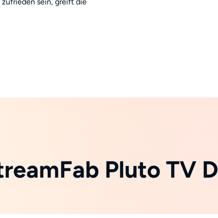
zufrieden sein, greift die
treamFab Pluto TV 