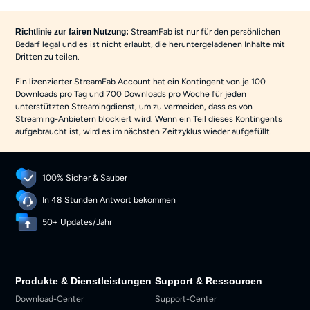
StreamFab ist nur für den persönlichen
Richtlinie zur fairen Nutzung:
Bedarf legal und es ist nicht erlaubt, die heruntergeladenen Inhalte mit
Dritten zu teilen.
Ein lizenzierter StreamFab Account hat ein Kontingent von je 100
Downloads pro Tag und 700 Downloads pro Woche für jeden
unterstützten Streamingdienst, um zu vermeiden, dass es von
Streaming-Anbietern blockiert wird. Wenn ein Teil dieses Kontingents
aufgebraucht ist, wird es im nächsten Zeitzyklus wieder aufgefüllt.
100% Sicher & Sauber
In 48 Stunden Antwort bekommen
50+ Updates/Jahr
Produkte & Dienstleistungen
Support & Ressourcen
Download-Center
Support-Center