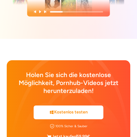
Holen Sie sich die kostenlose
Möglichkeit, Pornhub-Videos jetzt
herunterzuladen!
Kostenlos testen
100% Sicher & Sauber
Jetzt kaufen
59,99€