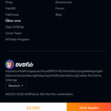
Shop
Ressourcen
Fab365
Forum
FabCloud
Blog
Über uns
Über DVDFab
Unser Team
Affiliate-Program
Impressum
Haftungsausschluss
DMCA-Richtlinie
Nutzungsbedingungen
Datenschutzerklärung
Einkaufspolitik
Rückerstattung
Cookie-Richtlinie
Sitemap
Deutsch
©2003-2026 DVDFab.at Alle Rechte vorbehalten.
59,99€
Jetzt kaufen