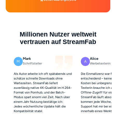
Millionen Nutzer weltweit
vertrauen auf StreamFab
Mark
Alice
M
A
Schriftsteller
Werbetexterin
Als Autor arbeite ich oft spätabends und
Die Einmallizenz war für
schätze schnelle Downloads ohne
entscheidend – keine m
Wartezeiten. StreamFab liefert
Kosten bei unbegrenzter
zuverlässig native 4K-Qualität im H.264-
Texterin brauche ich zuv
Format von Pornhub, und der Batch-
Offline-Zugriff für visu
Modus spart enorm viel Zeit. Nach über
StreamFab läuft absolut 
einem Jahr Nutzung bestätige ich:
kommen jede Woche, un
Jedes wöchentliche Update hält die
Support hat mir bei eine
Kompatibilität stabil.
innerhalb eines Werktag