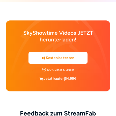
SkyShowtime Videos JETZT
herunterladen!
Kostenlos testen
100% Sicher & Sauber
Jetzt kaufen
54,99€
Feedback zum StreamFab