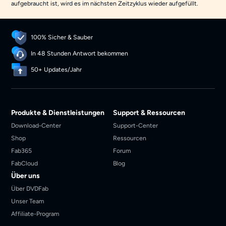
aufgebraucht ist, wird es im nächsten Zeitzyklus wieder aufgefüllt.
100% Sicher & Sauber
In 48 Stunden Antwort bekommen
50+ Updates/Jahr
Produkte & Dienstleistungen
Support & Ressourcen
Download-Center
Support-Center
Shop
Ressourcen
Fab365
Forum
FabCloud
Blog
Über uns
Über DVDFab
Unser Team
Affiliate-Program