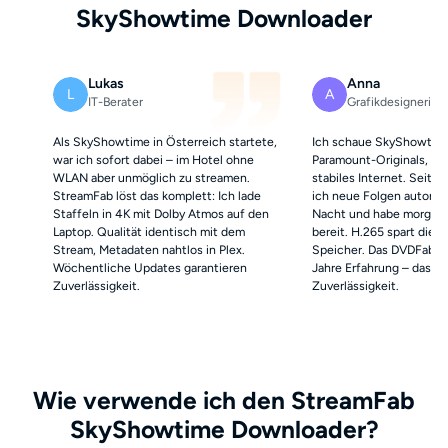
SkyShowtime Downloader
Lukas
Anna
L
A
IT-Berater
Grafikdesignerin
Als SkyShowtime in Österreich startete,
Ich schaue SkyShowtime
war ich sofort dabei – im Hotel ohne
Paramount-Originals, abe
WLAN aber unmöglich zu streamen.
stabiles Internet. Seit 
StreamFab löst das komplett: Ich lade
ich neue Folgen automat
Staffeln in 4K mit Dolby Atmos auf den
Nacht und habe morgens 
Laptop. Qualität identisch mit dem
bereit. H.265 spart die H
Stream, Metadaten nahtlos in Plex.
Speicher. Das DVDFab-T
Wöchentliche Updates garantieren
Jahre Erfahrung – das m
Zuverlässigkeit.
Zuverlässigkeit.
Wie verwende ich den StreamFab
SkyShowtime Downloader?