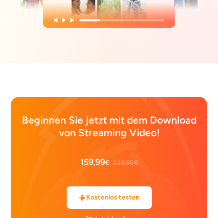
Beginnen Sie jetzt mit dem Download
von Streaming Video!
159,99
€
229,99€
Kostenlos testen