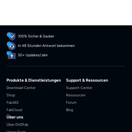
100% Sicher & Sauber
In 48 Stunden Antwort bekommen
50+ Updates/Jahr
Produkte & Dienstleistungen
Support & Ressourcen
Download-Center
Support-Center
Shop
Ressourcen
Fab365
Forum
FabCloud
Blog
Über uns
Über DVDFab
Unser Team