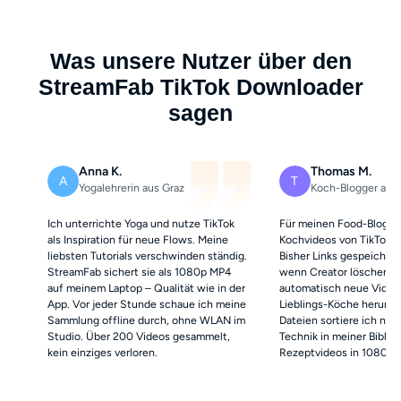
Was unsere Nutzer über den
StreamFab TikTok Downloader
sagen
Anna K.
Thomas M.
A
T
Yogalehrerin aus Graz
Koch-Blogger aus 
Ich unterrichte Yoga und nutze TikTok
Für meinen Food-Blog s
als Inspiration für neue Flows. Meine
Kochvideos von TikTok a
liebsten Tutorials verschwinden ständig.
Bisher Links gespeichert
StreamFab sichert sie als 1080p MP4
wenn Creator löschen. S
auf meinem Laptop – Qualität wie in der
automatisch neue Video
App. Vor jeder Stunde schaue ich meine
Lieblings-Köche herunte
Sammlung offline durch, ohne WLAN im
Dateien sortiere ich na
Studio. Über 200 Videos gesammelt,
Technik in meiner Biblio
kein einziges verloren.
Rezeptvideos in 1080p ar