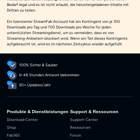
Bedarf legal und es ist nicht erlaubt, die heruntergeladenen Inhalte mit
Dritten zu teilen.
Ein lizenzierter StreamFab Account hat ein Kontingent von je 100
Downloads pro Tag und 700 Downloads pro Woche für jeden
unterstützten Streamingdienst, um zu vermeiden, dass es von
Streaming-Anbietern blockiert wird. Wenn ein Teil dieses Kontingents
aufgebraucht ist, wird es im nächsten Zeitzyklus wieder aufgefüllt.
100% Sicher & Sauber
In 48 Stunden Antwort bekommen
50+ Updates/Jahr
Produkte & Dienstleistungen
Support & Ressourcen
Download-Center
Support-Center
Shop
Ressourcen
Fab365
Forum