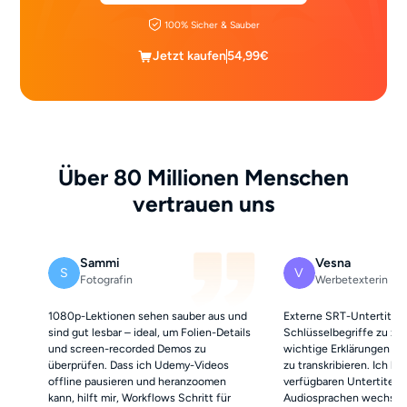
100% Sicher & Sauber
Jetzt kaufen
54,99€
Über 80 Millionen Menschen
vertrauen uns
Sammi
Vesna
S
V
Fotografin
Werbetexterin
1080p-Lektionen sehen sauber aus und
Externe SRT-Untertitel 
sind gut lesbar – ideal, um Folien-Details
Schlüsselbegriffe zu zit
und screen-recorded Demos zu
wichtige Erklärungen für
überprüfen. Dass ich Udemy-Videos
zu transkribieren. Ich k
offline pausieren und heranzoomen
verfügbaren Untertitel-
kann, hilft mir, Workflows Schritt für
Audiosprachen wechseln