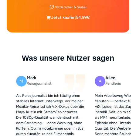
100% Sicher & Sauber
Jetzt kaufen
54,99€
Was unsere Nutzer sagen
Mark
Alice
M
A
Reisejournalist
Pendlerin
Als Reisejournalist bin ich häufig ohne
Mein Arbeitsweg Wien-L
stabiles Internet unterwegs. Vor meiner
Minuten — perfekt für T
Mexiko-Reise lud ich ViX-Dokus über die
ViX. Leider ist das Zugn
Maya-Kultur mit StreamFab herunter.
instabil. Seit ich mit S
Die 1080p-Qualität war identisch mit
als MP4 herunterlade, sc
dem Streaming — ohne Werbung, ohne
Episode ohne Unterbrech
Puffern. Ob im Hotelzimmer oder im Bus
Qualität. Die Werbefreihe
durch Yucatán: reines Filmerlebnis.
Serie mehrere Stunden. 