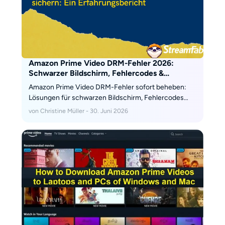
Amazon Prime Video DRM-Fehler 2026:
Schwarzer Bildschirm, Fehlercodes &
dauerhafte Lösung
Amazon Prime Video DRM-Fehler sofort beheben:
Lösungen für schwarzen Bildschirm, Fehlercodes
(3563, 2003), "drm scheme not supported" und wie
von Christine Müller - 30. Juni 2026
Sie Ihre Prime-Bibliothek dauerhaft offline sichern.