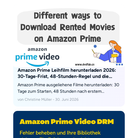
Möglichkeiten heute bestehen, warum die offiziellen
Funktionen keine frei nutzbare MP4- oder MKV-Datei
liefern und worauf Sie bei Bildqualität, Tonspuren,
Untertiteln, Werbung sowie der Speicherung ganzer
Staffeln achten sollten.
Amazon Prime Leihfilm herunterladen 2026:
30-Tage-Frist, 48-Stunden-Regel und die
echte Lösung
Amazon Prime ausgeliehene Filme herunterladen: 30
Tage zum Starten, 48 Stunden nach erstem
Abspielen — alle offiziellen Methoden 2026 plus die
von Christine Müller - 30. Juni 2026
DRM-freie Alternative für dauerhaften Offline-
Zugriff.