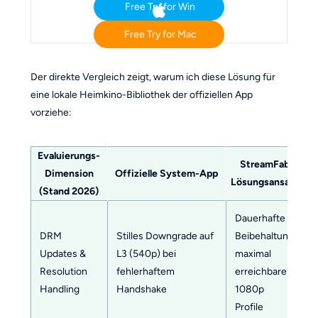
Free Try for Win
Free Try for Mac
Der direkte Vergleich zeigt, warum ich diese Lösung für
eine lokale Heimkino-Bibliothek der offiziellen App
vorziehe:
Evaluierungs-
StreamFab
Dimension
Offizielle System-App
Lösungsansatz
(Stand 2026)
Dauerhafte
DRM
Stilles Downgrade auf
Beibehaltung
Updates &
L3 (540p) bei
maximal
Resolution
fehlerhaftem
erreichbarer
Handling
Handshake
1080p
Profile