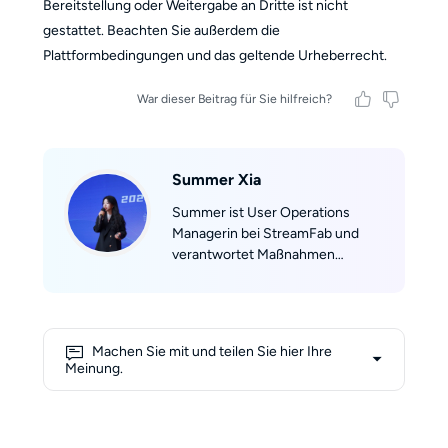
Bereitstellung oder Weitergabe an Dritte ist nicht
gestattet. Beachten Sie außerdem die
Plattformbedingungen und das geltende Urheberrecht.
War dieser Beitrag für Sie hilfreich?
Summer Xia
Summer ist User Operations
Managerin bei StreamFab und
verantwortet Maßnahmen
entlang des gesamten
Nutzerlebenszyklus – von der
Akquise über das Engagement bis
hin zur Reaktivierung. Mit einer
Machen Sie mit und teilen Sie hier Ihre
Kombination aus analytischer
Meinung.
Präzision und kreativer Strategie
übersetzt sie Nutzerdaten in
konkrete Marketing-Maßnahmen,
die nachhaltiges Wachstum