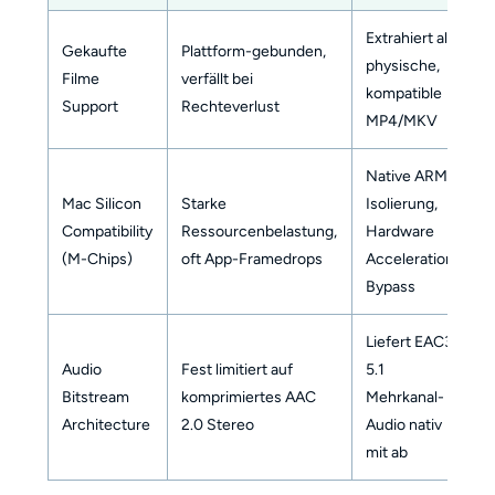
Extrahiert als
Gekaufte
Plattform-gebunden,
physische,
Filme
verfällt bei
kompatible
Support
Rechteverlust
MP4/MKV
Native ARM-
Mac Silicon
Starke
Isolierung,
Compatibility
Ressourcenbelastung,
Hardware
(M-Chips)
oft App-Framedrops
Acceleration
Bypass
Liefert EAC3
Audio
Fest limitiert auf
5.1
Bitstream
komprimiertes AAC
Mehrkanal-
Architecture
2.0 Stereo
Audio nativ
mit ab