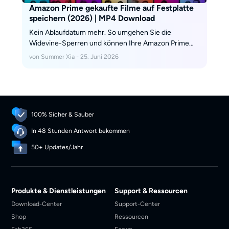
Amazon Prime gekaufte Filme auf Festplatte
speichern (2026) | MP4 Download
Kein Ablaufdatum mehr. So umgehen Sie die
Widevine-Sperren und können Ihre Amazon Prime
gekaufte Filme auf Festplatte speichern, um sie in
von Summer Xia - 25. Juni 2026
MP4 zu archivieren.
100% Sicher & Sauber
In 48 Stunden Antwort bekommen
50+ Updates/Jahr
Produkte & Dienstleistungen
Support & Ressourcen
Download-Center
Support-Center
Shop
Ressourcen