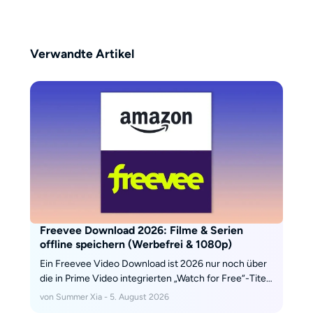
fördern.
Verwandte Artikel
Freevee Download 2026: Filme & Serien
offline speichern (Werbefrei & 1080p)
Ein Freevee Video Download ist 2026 nur noch über
die in Prime Video integrierten „Watch for Free“-Titel
relevant, da die frühere Freevee-App nicht mehr
von Summer Xia - 5. August 2026
angeboten wird. Der Artikel zeigt, welche Offline-