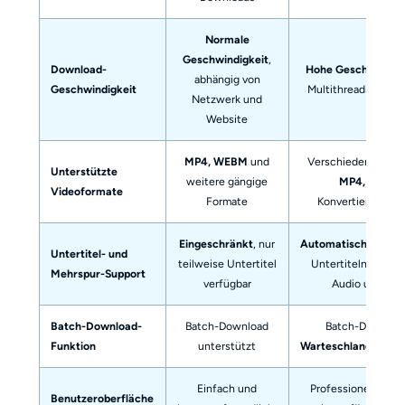
Normale
Geschwindigkeit
,
Download-
Hohe Geschwindigk
abhängig von
Geschwindigkeit
Multithreading-Tec
Netzwerk und
Website
MP4, WEBM
und
Verschiedene Format
Unterstützte
weitere gängige
MP4, MKV
, 
Videoformate
Formate
Konvertierungsfu
Eingeschränkt
, nur
Automatischer Dow
Untertitel- und
teilweise Untertitel
Untertiteln und M
Mehrspur-Support
verfügbar
Audio unterst
Batch-Download-
Batch-Download
Batch-Download
Funktion
unterstützt
Warteschlangenma
Einfach und
Professionelle Obe
Benutzeroberfläche