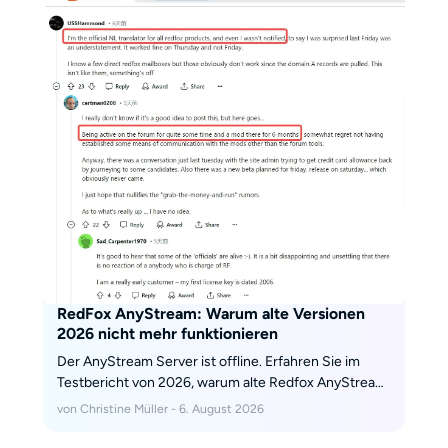
autorisierten lokalen Datei-Workflow und
beantwortet Fragen zu Gratisversion, Download und
Systemton.
RedFox AnyStream: Warum alte Versionen
2026 nicht mehr funktionieren
Der AnyStream Server ist offline. Erfahren Sie im
Testbericht von 2026, warum alte Redfox AnyStream
Versionen an Widevine CDM-Updates scheitern,
von Christine Müller - 6. August 2026
warum jeder Redfox Download heute eine Malware-
Falle ist und wie Sie Ihr digitales Archiv rechtssicher