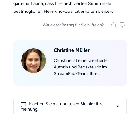
garantiert auch, dass Ihre archivierten Serien in der
bestmöglichen Heimkino-Qualität erhalten bleiben.
War dieser Beitrag für Sie hilfreich?
Christine Müller
Christine ist eine talentierte
Autorin und Redakteurin im
StreamFab-Team. Ihre
Leidenschaft für das Schreiben
entdeckte sie während ihres
Studiums der Soziologie an der
Universität Jena. Mit ihrem tiefen
Machen Sie mit und teilen Sie hier Ihre
Verständnis für gesellschaftliche
Meinung.
Zusammenhänge und
Medienkonsum bringt sie eine
einzigartige Perspektive in die
Technologiewelt ein. Christine hat
sich auf die Streaming-Branche