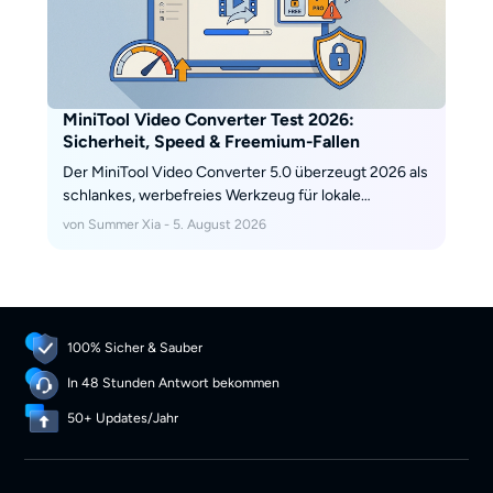
MiniTool Video Converter Test 2026:
Sicherheit, Speed & Freemium-Fallen
Der MiniTool Video Converter 5.0 überzeugt 2026 als
schlankes, werbefreies Werkzeug für lokale
Formatwechsel wie MKV zu MP4 und punktet mit
von Summer Xia - 5. August 2026
einem sauberen Installer. Als YouTube-Downloader
stößt er jedoch an Grenzen, weil Throttling und
fehlende Anpassungen Downloads ausbremsen. Der
Test zeigt Freemium-Limits, Format- und
Plattformfragen und wann sich eine spezialisierte
100% Sicher & Sauber
Desktop-Alternative lohnt.
In 48 Stunden Antwort bekommen
50+ Updates/Jahr