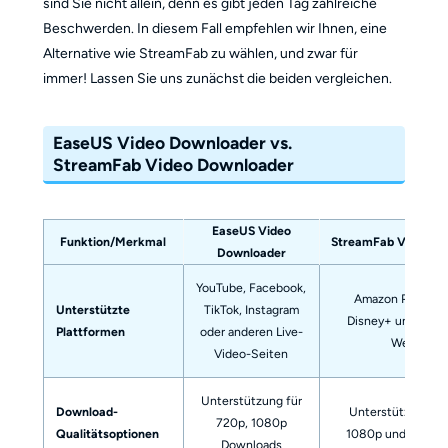
sind Sie nicht allein, denn es gibt jeden Tag zahlreiche
Beschwerden. In diesem Fall empfehlen wir Ihnen, eine
Alternative wie StreamFab zu wählen, und zwar für
immer! Lassen Sie uns zunächst die beiden vergleichen.
EaseUS Video Downloader vs.
StreamFab Video Downloader
EaseUS Video
Funktion/Merkmal
StreamFab Video D
Downloader
YouTube, Facebook,
Amazon Prime, Ne
Unterstützte
TikTok, Instagram
Disney+ und über
Plattformen
oder anderen Live-
Websites
Video-Seiten
Unterstützung für
Download-
Unterstützung fü
720p, 1080p
Qualitätsoptionen
1080p und 4K Do
Downloads