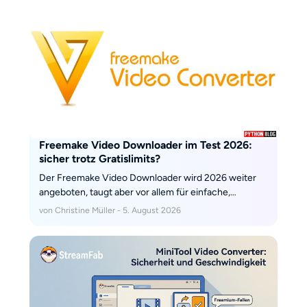
mit modernen Tools aufbauen.
Freemake Video Downloader im Test 2026:
sicher trotz Gratislimits?
Der Freemake Video Downloader wird 2026 weiter
angeboten, taugt aber vor allem für einfache,
unterstützte Quellen. Dieser Test ordnet Sicherheit
von Christine Müller - 5. August 2026
der Installation, Gratislimits mit Drei-Minuten-Limit
und Wasserzeichen, Kosten und den MP4-Ablauf
nüchtern ein und zeigt, wann eine Desktop-
Alternative wie StreamFab für längere Downloads
und mehr Tonspuren die bessere Wahl ist.