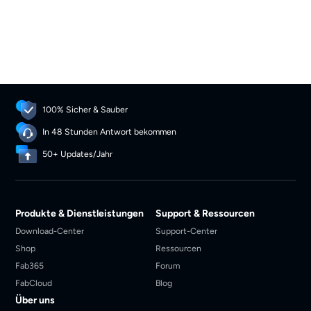
die nachhaltiges Wachstum
fördern.
100% Sicher & Sauber
In 48 Stunden Antwort bekommen
50+ Updates/Jahr
Produkte & Dienstleistungen
Support & Ressourcen
Download-Center
Support-Center
Shop
Ressourcen
Fab365
Forum
FabCloud
Blog
Über uns