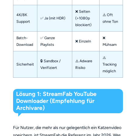
❌ Selten
4K/8K
⚠️ Oft
✅ Ja (mit HDR)
(>1080p
Support
ohne Ton
blockiert)
Batch-
✅ Ganze
❌
❌ Einzeln
Download
Playlists
Mühsam
⚠️
🔒 Sandbox /
⚠️ Adware
Sicherheit
Tracking
Verifiziert
Risiko
möglich
Lösung 1: StreamFab YouTube
Downloader (Empfehlung für
Archivare)
Für Nutzer, die mehr als nur gelegentlich ein Katzenvideo
speichern, ist StreamFab die Referenz im Jahr 2026. Was