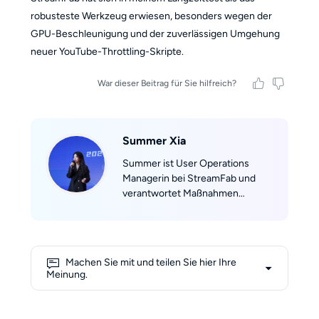
robusteste Werkzeug erwiesen, besonders wegen der
GPU-Beschleunigung und der zuverlässigen Umgehung
neuer YouTube-Throttling-Skripte.
War dieser Beitrag für Sie hilfreich?
Summer Xia
Summer ist User Operations
Managerin bei StreamFab und
verantwortet Maßnahmen
entlang des gesamten
Nutzerlebenszyklus – von der
Akquise über das Engagement bis
hin zur Reaktivierung. Mit einer
Machen Sie mit und teilen Sie hier Ihre
Kombination aus analytischer
Meinung.
Präzision und kreativer Strategie
übersetzt sie Nutzerdaten in
konkrete Marketing-Maßnahmen,