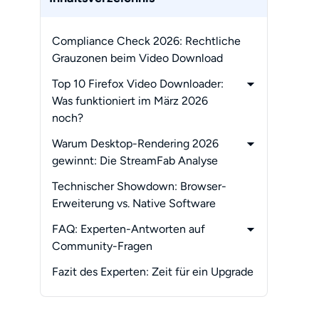
Compliance Check 2026: Rechtliche
Grauzonen beim Video Download
Top 10 Firefox Video Downloader:
Was funktioniert im März 2026
noch?
-
1. Video DownloadHelper (Der
Warum Desktop-Rendering 2026
Veteran mit Krücken)
gewinnt: Die StreamFab Analyse
-
2. Video Downloader Professional
-
Schritt-für-Schritt:
Technischer Showdown: Browser-
(Für statische Inhalte)
Professioneller Workflow mit
Erweiterung vs. Native Software
-
3. SaveFrom.net Helper (Die schnelle
StreamFab
FAQ: Experten-Antworten auf
YouTube-Lösung)
Community-Fragen
-
4. Download Video & Flash (Das
-
Legacy-Tool)
Warum habe ich beim Firefox-
Fazit des Experten: Zeit für ein Upgrade
Download oft Bild, aber keinen Ton?
-
5. Free Download Manager (Der
-
Bandbreiten-Optimierer)
Welches Tool eignet sich am besten