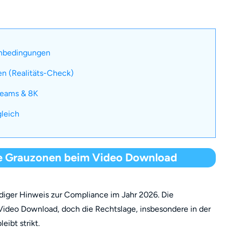
enbedingungen
en (Realitäts-Check)
reams & 8K
gleich
e Grauzonen beim Video Download
endiger Hinweis zur Compliance im Jahr 2026. Die
Video Download, doch die Rechtslage, insbesondere in der
ibt strikt.