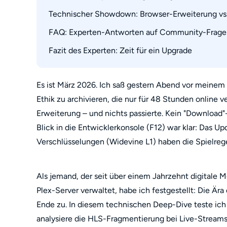
2. Video Downloader Professional (Für statisch
Technischer Showdown: Browser-Erweiterung vs.
Schritt-für-Schritt: Professioneller Workflow
3. SaveFrom.net Helper (Die schnelle YouTub
FAQ: Experten-Antworten auf Community-Frage
4. Download Video & Flash (Das Legacy-Tool)
Fazit des Experten: Zeit für ein Upgrade
Warum habe ich beim Firefox-Download oft Bil
5. Free Download Manager (Der Bandbreiten-O
Welches Tool eignet sich am besten als Live S
6. Easy YouTube Video Downloader Express
Ich nutze ein VPN. Warum blockieren Extensi
Es ist März 2026. Ich saß gestern Abend vor meinem
7. YouTube Downloader (UDL Helper)
Ethik zu archivieren, die nur für 48 Stunden online v
Sind meine Downloads mit StreamFab dauerhaf
8. HLS Downloader (Der Stream-Spezialist)
Erweiterung – und nichts passierte. Kein "Download"
Gibt es ein "Video Downloader Professional" A
9. Ant Video Downloader
Blick in die Entwicklerkonsole (F12) war klar: Das 
Verschlüsselungen (Widevine L1) haben die Spielrege
10. YouTube Video Downloader HD, 4K & Mult
Als jemand, der seit über einem Jahrzehnt digitale 
Plex-Server verwaltet, habe ich festgestellt: Die Ä
Ende zu. In diesem technischen Deep-Dive teste ich
analysiere die HLS-Fragmentierung bei Live-Streams