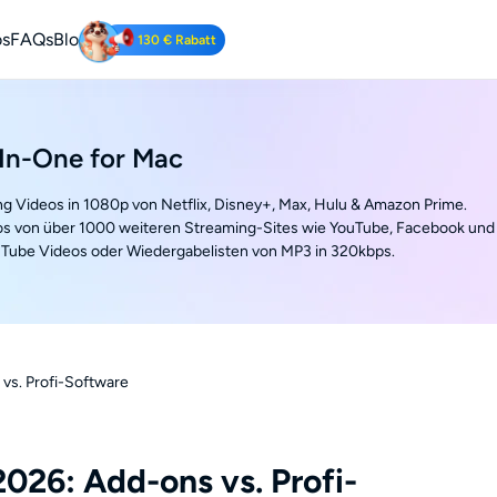
os
FAQs
Blog
130 € Rabatt
Tube Downloader
be-Videos kostenlos herunterladen.
In-One for Mac
ng Videos in 1080p von Netflix, Disney+, Max, Hulu & Amazon Prime.
s von über 1000 weiteren Streaming-Sites wie YouTube, Facebook und
Tube Videos oder Wiedergabelisten von MP3 in 320kbps.
vs. Profi-Software
026: Add-ons vs. Profi-