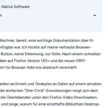
e Inhalte)
 Native Software
 mit StreamFab
e-Lösung)
n
d, aber keinen Ton?
ptimierer)
tream Downloader für Firefox?
ons trotzdem?
 Rechner, bereit, eine wichtige Dokumentation über KI-
erfügbar war. Ich klickte auf meine vertraute Browser-
t abspielbar?
-Button, keine Erkennung, nur Stille. Nach einem schnellen
dd-on, das auch 2026 noch funktioniert?
Update auf Firefox Version 140+ und die neuen DRM-
ln für Browser-Add-ons drastisch verschärft.
i-Format
Medien archiviert und Terabytes an Daten auf einem privaten
ra der einfachen "One-Click"-Erweiterungen neigt sich dem
 die Überlebenden unter den Firefox Video Downloadern,
 und zeige, warum für eine ernsthafte Bibliothek Desktop-