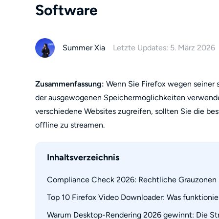
Software
Summer Xia
Letzte Updates: 5. März 2026
Zusammenfassung:
Wenn Sie Firefox wegen seiner 
der ausgewogenen Speichermöglichkeiten verwende
verschiedene Websites zugreifen, sollten Sie die b
offline zu streamen.
Inhaltsverzeichnis
Compliance Check 2026: Rechtliche Grauzonen
Top 10 Firefox Video Downloader: Was funktioni
Warum Desktop-Rendering 2026 gewinnt: Die St
1. Video DownloadHelper (Der Veteran mit Kr