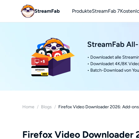
StreamFab
Produkte
StreamFab 7
Kostenl
You
YouTu
StreamFab All-
• Downloadet alle Streami
• Downloadet 4K/8K Video
• Batch-Download von You
Home
/
Blogs
/
Firefox Video Downloader 2026: Add-ons 
Firefox Video Downloader 2