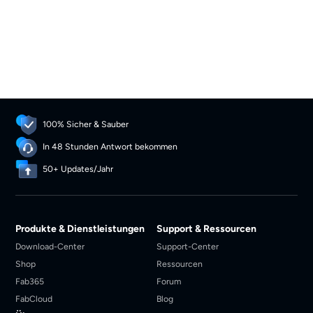
einzigartige Perspektive in die
Technologiewelt ein. Christine hat
sich auf die Streaming-Branche
spezialisiert und verfügt über ein
umfangreiches Wissen zu
Diensten wie Joyn, RTL Plus,
Netflix und Disney Plus. Ihre
Fähigkeit, komplexe Themen klar
100% Sicher & Sauber
und verständlich zu vermitteln,
macht ihre Artikel zu einer
In 48 Stunden Antwort bekommen
wertvollen Ressource für unsere
50+ Updates/Jahr
Leser. In ihrer Freizeit taucht sie
gerne in die Welten von Filmen
und Serien ein, um immer die
neuesten Trends zu entdecken.
Produkte & Dienstleistungen
Support & Ressourcen
Download-Center
Support-Center
Shop
Ressourcen
Fab365
Forum
FabCloud
Blog