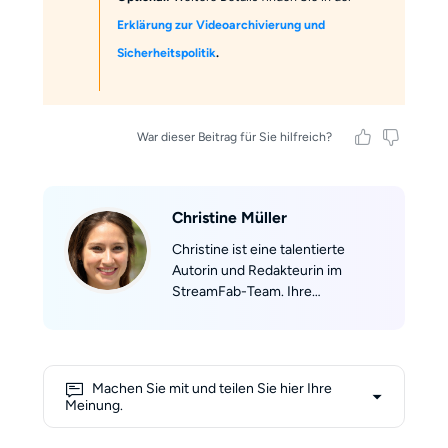
Erklärung zur Videoarchivierung und
Sicherheitspolitik
.
War dieser Beitrag für Sie hilfreich?
Christine Müller
Christine ist eine talentierte
Autorin und Redakteurin im
StreamFab-Team. Ihre
Leidenschaft für das Schreiben
entdeckte sie während ihres
Studiums der Soziologie an der
Universität Jena. Mit ihrem tiefen
Machen Sie mit und teilen Sie hier Ihre
Verständnis für gesellschaftliche
Meinung.
Zusammenhänge und
Medienkonsum bringt sie eine