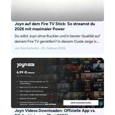
Joyn auf dem Fire TV Stick: So streamst du
2026 mit maximaler Power
Du willst Joyn ohne Ruckler und in bester Qualität auf
deinem Fire TV genießen? In diesem Guide zeige ich
dir, warum Standard-Einstellungen 2026 oft nicht
von Sira Schmitz - 25. Februar 2026
mehr ausreichen und wie du mit gezielten Hardware-
Handgriffen bis zu 30 % mehr Stabilität herausholst
Joyn Videos Downloaden: Offizielle App vs.