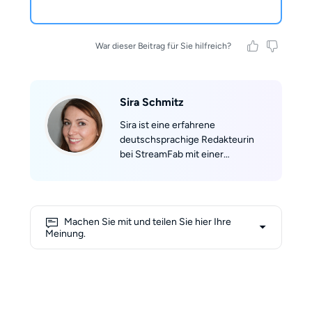
War dieser Beitrag für Sie hilfreich?
Sira Schmitz
Sira ist eine erfahrene
deutschsprachige Redakteurin
bei StreamFab mit einer
besonderen Leidenschaft für
Video und Medien. Mit ihrer
Präzision und einem Auge für
Details bringt sie frische, kreative
Machen Sie mit und teilen Sie hier Ihre
Ideen in alle deutschsprachigen
Meinung.
Inhalte ein. Bevor sie zu
StreamFab kam, war sie in der
Verlagsbranche tätig, wo sie
wertvolle redaktionelle
Erfahrungen sammelte.