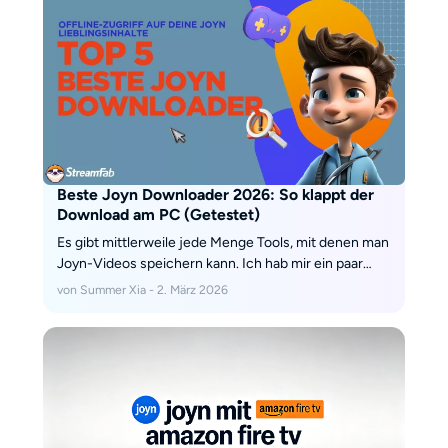
schwarzen Bild führt und wie Sie Ihre Lieblingsinhalte
im Jahr 2026 dennoch als dauerhafte, kompatible
Privatkopie für den persönlichen Gebrauch
rechtssicher am PC sichern können.
Beste Joyn Downloader 2026: So klappt der
Download am PC (Getestet)
Es gibt mittlerweile jede Menge Tools, mit denen man
Joyn-Videos speichern kann. Ich hab mir ein paar
davon ausprobiert und zeige dir hier, welche
von Summer Xia - 2. März 2026
Downloader wirklich gut und worin sie sich
unterscheiden.