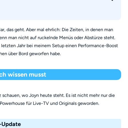
le)
chnell genug ist?
kann ich tun?
e Stick schauen?
ar, das geht. Aber mal ehrlich: Die Zeiten, in denen man
 wenn man nicht auf ruckelnde Menüs oder Abstürze steht.
abstürzt?
m letzten Jahr bei meinem Setup einen Performance-Boost
ythen über Bord geworfen habe.
ich wissen musst
 schauen, wo Joyn heute steht. Es ist nicht mehr nur die
 Powerhouse für Live-TV und Originals geworden.
e-Update