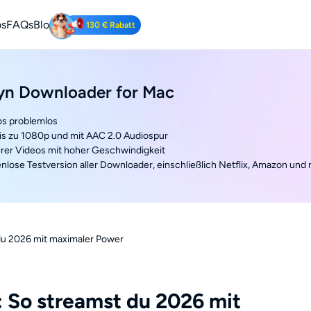
os
FAQs
Blog
130 € Rabatt
Tube Downloader
yn Downloader for Mac
be-Videos kostenlos herunterladen.
os problemlos
is zu 1080p und mit AAC 2.0 Audiospur
er Videos mit hoher Geschwindigkeit
enlose Testversion aller Downloader, einschließlich Netflix, Amazon und
 du 2026 mit maximaler Power
: So streamst du 2026 mit