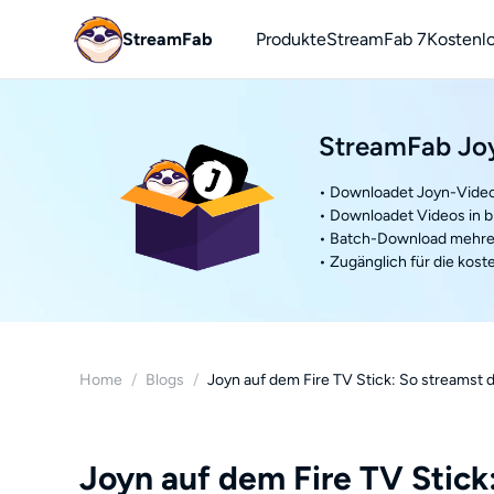
StreamFab
Produkte
StreamFab 7
Kostenl
You
StreamFab Jo
YouTu
• Downloadet Joyn-Vide
• Downloadet Videos in b
• Batch-Download mehrer
• Zugänglich für die kost
Home
/
Blogs
/
Joyn auf dem Fire TV Stick: So streamst
Joyn auf dem Fire TV Stick