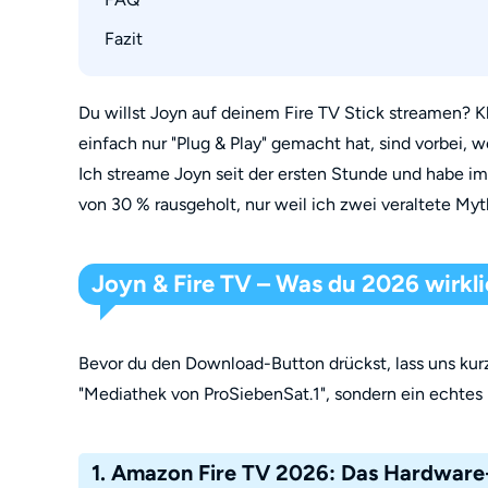
3. Die Fern-Installation via Amazon.de (für Fau
Fazit
1. Warum ruckelt Joyn, obwohl mein Internet s
2. Hilfe, der Ton bei Joyn ist asynchron – was 
3. Kann ich Joyn auch im Ausland über den Fir
Du willst Joyn auf deinem Fire TV Stick streamen? Kl
einfach nur "Plug & Play" gemacht hat, sind vorbei,
4. Was mache ich, wenn die Joyn-App ständig 
Ich streame Joyn seit der ersten Stunde und habe i
von 30 % rausgeholt, nur weil ich zwei veraltete M
Joyn & Fire TV – Was du 2026 wirkl
Bevor du den Download-Button drückst, lass uns kurz
"Mediathek von ProSiebenSat.1", sondern ein echtes
1. Amazon Fire TV 2026: Das Hardwar