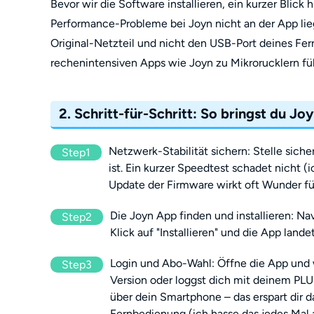
Bevor wir die Software installieren, ein kurzer Blick 
Performance-Probleme bei Joyn nicht an der App lie
Original-Netzteil und nicht den USB-Port deines Fern
rechenintensiven Apps wie Joyn zu Mikrorucklern füh
2. Schritt-für-Schritt: So bringst du Jo
Netzwerk-Stabilität sichern: Stelle sich
Step1
ist. Ein kurzer Speedtest schadet nicht (
Update der Firmware wirkt oft Wunder für
Die Joyn App finden und installieren: Na
Step2
Klick auf "Installieren" und die App la
Login und Abo-Wahl: Öffne die App und wä
Step3
Version oder loggst dich mit deinem PL
über dein Smartphone – das erspart dir 
Fernbedienung (ich hasse das jedes Mal 