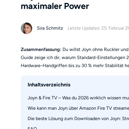
maximaler Power
Sira Schmitz
Letzte Updates: 25. Februar 
Zusammenfassung:
Du willst Joyn ohne Ruckler und 
Guide zeige ich dir, warum Standard-Einstellungen 
Hardware-Handgriffen bis zu 30 % mehr Stabilität h
Inhaltsverzeichnis
Joyn & Fire TV – Was du 2026 wirklich wissen mu
Wie kann man Joyn über Amazon Fire TV stream
1. Amazon Fire TV 2026: Das Hardware-Updat
2. Warum die Kombi Joyn + Fire Stick unschlag
Die beste Lösung zum Downloaden von Joyn: St
1. Hardware-Check: Warum dein altes Netzteil d
2. Schritt-für-Schritt: So bringst du Joyn auf 
FAQ
Anleitung: In 3 Schritten zum persönlichen Vi