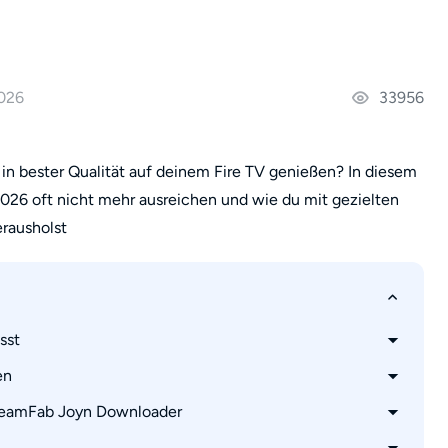
2026
33956
in bester Qualität auf deinem Fire TV genießen? In diesem
2026 oft nicht mehr ausreichen und wie du mit gezielten
erausholst
sst
en
e
bar ist
reamFab Joyn Downloader
er Joyn-Killer ist
den Bildschirm
deo-Archiv