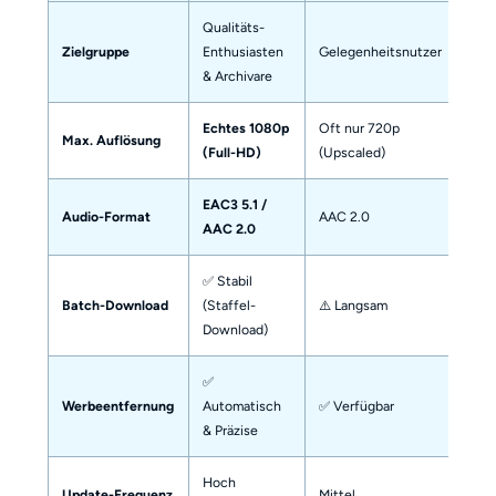
Qualitäts-
Bud
Zielgruppe
Enthusiasten
Gelegenheitsnutzer
Nut
& Archivare
Echtes 1080p
Oft nur 720p
108
Max. Auflösung
(Full-HD)
(Upscaled)
(Ins
EAC3 5.1 /
Audio-Format
AAC 2.0
AC3
AAC 2.0
✅ Stabil
⚠️
Batch-Download
(Staffel-
⚠️ Langsam
Fehl
Download)
✅
Werbeentfernung
Automatisch
✅ Verfügbar
✅ V
& Präzise
Hoch
Update-Frequenz
Mittel
Nied