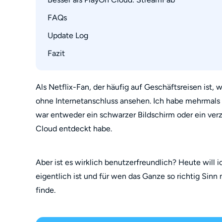
😞 Nachteile
FAQs
Verwendung: StreamFab vs. PlayOn Cloud
Update Log
1. Ist PlayOn Cloud sicher?
2. Wie kann ich PlayOn-Aufnahmen auf meine
Fazit
3. Wie kündige ich ein PlayOn-Abonnement?
4. Was ist der Unterschied zwischen PlayOn 
Als Netflix-Fan, der häufig auf Geschäftsreisen ist,
5. Ist PlayOn Cloud besser als StreamFab?
ohne Internetanschluss ansehen. Ich habe mehrmals 
war entweder ein schwarzer Bildschirm oder ein verz
Cloud entdeckt habe.
Aber ist es wirklich benutzerfreundlich? Heute will 
eigentlich ist und für wen das Ganze so richtig Sinn m
finde.