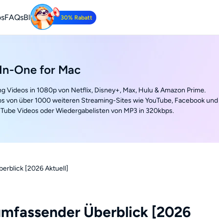
os
FAQs
Blog
30% Rabatt
Tube Downloader
be-Videos kostenlos herunterladen.
In-One for Mac
ng Videos in 1080p von Netflix, Disney+, Max, Hulu & Amazon Prime.
s von über 1000 weiteren Streaming-Sites wie YouTube, Facebook und
Tube Videos oder Wiedergabelisten von MP3 in 320kbps.
erblick [2026 Aktuell]
umfassender Überblick [2026