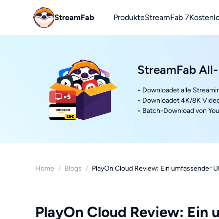
StreamFab
Produkte
StreamFab 7
Kostenl
You
YouTu
StreamFab All-
• Downloadet alle Streami
• Downloadet 4K/8K Video
• Batch-Download von You
Home
/
Blogs
/
PlayOn Cloud Review: Ein umfassender Üb
PlayOn Cloud Review: Ein 