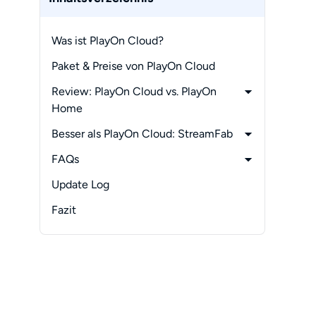
Was ist PlayOn Cloud?
Paket & Preise von PlayOn Cloud
Review: PlayOn Cloud vs. PlayOn
Home
-
😊 Funktionen
Besser als PlayOn Cloud: StreamFab
-
😞 Nachteile
-
Verwendung:
FAQs
StreamFab vs. PlayOn Cloud
-
1. Ist PlayOn Cloud sicher?
Update Log
-
2. Wie kann ich PlayOn-Aufnahmen
Fazit
auf meinen Computer
herunterladen?
-
3. Wie kündige ich ein PlayOn-
Abonnement?
-
4. Was ist der Unterschied zwischen
PlayOn Cloud und PlayOn Home?