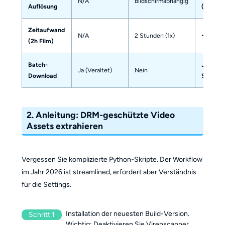
N/A
Bildschirmabhängig
Auflösung
(Source
Zeitaufwand
N/A
2 Stunden (1x)
~15 Min
(2h Film)
Batch-
Ja (Gan
Ja (Veraltet)
Nein
Download
Staffeln
2. Anleitung: DRM-geschützte Video
Assets extrahieren
Vergessen Sie komplizierte Python-Skripte. Der Workflow
im Jahr 2026 ist streamlined, erfordert aber Verständnis
für die Settings.
Installation der neuesten Build-Version.
Schritt 1
Wichtig: Deaktivieren Sie Virenscanner