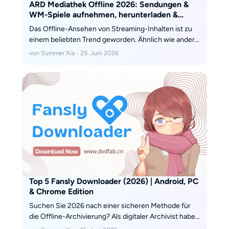
ARD Mediathek Offline 2026: Sendungen &
WM-Spiele aufnehmen, herunterladen &
speichern
Das Offline-Ansehen von Streaming-Inhalten ist zu
einem beliebten Trend geworden. Ähnlich wie andere
Streaming-Medien bietet die ARD Mediathek eine
von Summer Xia - 29. Juni 2026
Vielfalt an Inhalten, um den Sehbedürfnissen der
Nutzer gerecht zu werden. Doch nach und nach
geben sich Nutzer nicht mehr damit zufrieden,
Videos online anzuschauen, sondern wollen die
Inhalte der ARD Mediathek auch offline genießen. Wir
haben ausführliche Recherchen zu diesem Thema
durchgeführt, um Ihnen die besten Antworten zu
liefern.
Top 5 Fansly Downloader (2026) | Android, PC
& Chrome Edition
Suchen Sie 2026 nach einer sicheren Methode für
die Offline-Archivierung? Als digitaler Archivist habe
ich 5 Premium- und Open-Source-Tools (Android,