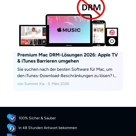
Premium Mac DRM-Lösungen 2026: Apple TV
& iTunes Barrieren umgehen
Sie suchen nach der besten Software für Mac, um
den iTunes-Download-Beschränkungen zu lösen? In
diesem Artikel stellen wir Ihnen die 5 besten Tools zur
von Summer Xia - 5. März 2026
Lösung von Download-Beschränkungen für Mac vor,
mit denen Sie Ihre iTunes-Mediathek flexibel und
uneingeschränkt nutzen können.
100% Sicher & Sauber
In 48 Stunden Antwort bekommen