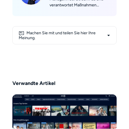
verantwortet Maßnahmen
entlang des gesamten
Nutzerlebenszyklus – von der
Akquise über das Engagement bis
hin zur Reaktivierung. Mit einer
Machen Sie mit und teilen Sie hier Ihre
Kombination aus analytischer
Meinung.
Präzision und kreativer Strategie
übersetzt sie Nutzerdaten in
konkrete Marketing-Maßnahmen,
die nachhaltiges Wachstum
fördern.
Verwandte Artikel