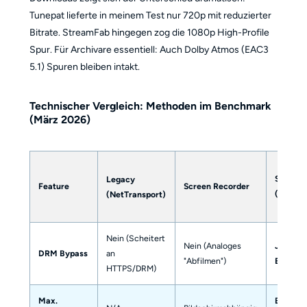
Tunepat lieferte in meinem Test nur 720p mit reduzierter
Bitrate. StreamFab hingegen zog die 1080p High-Profile
Spur. Für Archivare essentiell: Auch Dolby Atmos (EAC3
5.1) Spuren bleiben intakt.
Technischer Vergleich: Methoden im Benchmark
(März 2026)
Stream
Legacy
Feature
Screen Recorder
(Native
(NetTransport)
Nein (Scheitert
Nein (Analoges
Ja (CD
DRM Bypass
an
"Abfilmen")
Entschl
HTTPS/DRM)
Max.
Bis 4K/