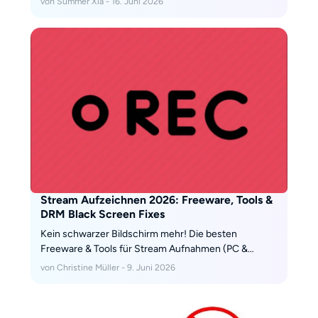
von Summer Xia - 16. Juni 2026
Chrome, PC) auf API-Limits und Stabilität getestet.
Stream Aufzeichnen 2026: Freeware, Tools &
DRM Black Screen Fixes
Kein schwarzer Bildschirm mehr! Die besten
Freeware & Tools für Stream Aufnahmen (PC &
Android) im 2026 Test. Plus: Wie Sie den Widevine
von Christine Müller - 9. Juni 2026
DRM-Schutz umgehen und Originaldateien für das
Archiv speichern.