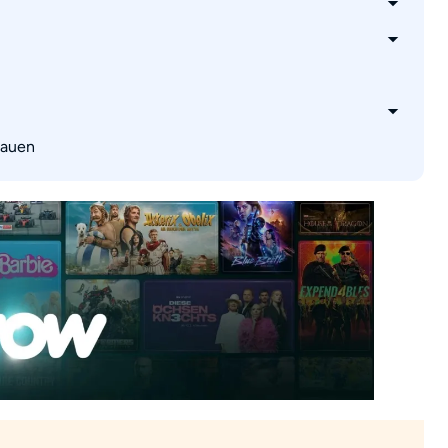
hauen
EU-Ausland ansehen?
usloggen gelöscht?