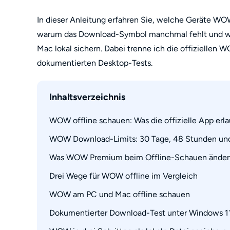
In dieser Anleitung erfahren Sie, welche Geräte WO
warum das Download-Symbol manchmal fehlt und w
Mac lokal sichern. Dabei trenne ich die offiziellen
dokumentierten Desktop-Tests.
Inhaltsverzeichnis
WOW offline schauen: Was die offizielle App erla
WOW Download-Limits: 30 Tage, 48 Stunden und 
Unterstützte Geräte in Deutschland
WOW App Download Schritt für Schritt
Was WOW Premium beim Offline-Schauen änder
Warum fehlt das Download-Symbol?
Drei Wege für WOW offline im Vergleich
WOW am PC und Mac offline schauen
Dokumentierter Download-Test unter Windows 1
Was bei Bild, Ton und Dateien möglich ist