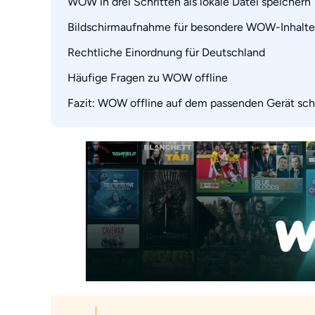
WOW in drei Schritten als lokale Datei speichern
Bildschirmaufnahme für besondere WOW-Inhalte
Fehler beim WOW Download beheben
Rechtliche Einordnung für Deutschland
RecordFab in drei Schritten
Häufige Fragen zu WOW offline
Fazit: WOW offline auf dem passenden Gerät sc
Wie viele WOW-Titel kann ich herunterladen?
Kann ich WOW am Laptop offline schauen?
Kann ich heruntergeladene WOW-Inhalte im 
Warum wird mein WOW Download nach dem A
Kann ich WOW Live-Sport herunterladen?