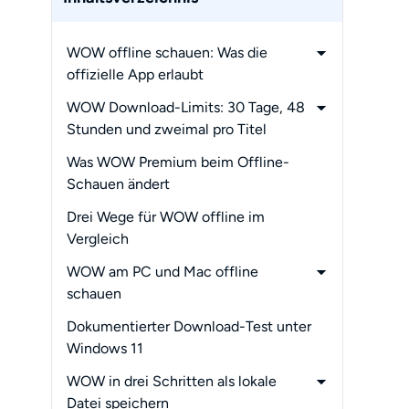
WOW offline schauen: Was die
offizielle App erlaubt
-
Unterstützte Geräte in Deutschland
WOW Download-Limits: 30 Tage, 48
-
WOW App Download Schritt für
Stunden und zweimal pro Titel
Schritt
-
Warum fehlt das Download-Symbol?
Was WOW Premium beim Offline-
Schauen ändert
Drei Wege für WOW offline im
Vergleich
WOW am PC und Mac offline
schauen
-
Was bei Bild, Ton und Dateien
Dokumentierter Download-Test unter
möglich ist
Windows 11
WOW in drei Schritten als lokale
Datei speichern