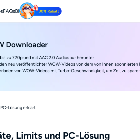
os
FAQs
Blog
30% Rabatt
Tube Downloader
be-Videos kostenlos herunterladen.
W Downloader
bis zu 720p und mit AAC 2.0 Audiospur herunter
den neu veröffentlichter WOW-Videos von dem von Ihnen abonnierten E
rladen von WOW-Videos mit Turbo-Geschwindigkeit, um Zeit zu spare
 PC-Lösung erklärt
te, Limits und PC-Lösung