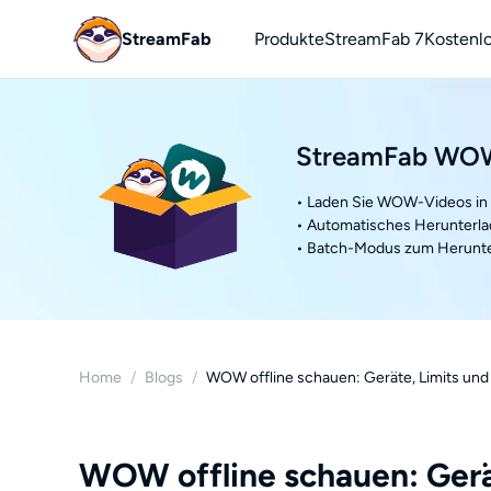
StreamFab
Produkte
StreamFab 7
Kostenl
You
YouTu
StreamFab WO
• Laden Sie WOW-Videos in 
• Automatisches Herunterla
• Batch-Modus zum Herunte
Home
/
Blogs
/
WOW offline schauen: Geräte, Limits und
WOW offline schauen: Gerä