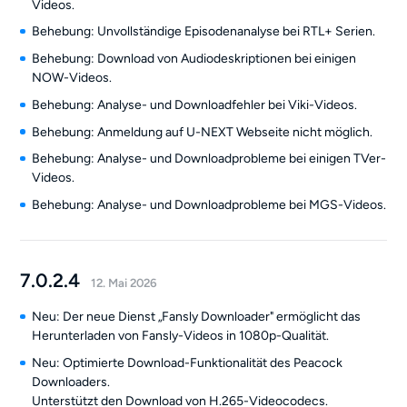
Videos.
Behebung: Unvollständige Episodenanalyse bei RTL+ Serien.
Behebung: Download von Audiodeskriptionen bei einigen
NOW-Videos.
Behebung: Analyse- und Downloadfehler bei Viki-Videos.
Behebung: Anmeldung auf U-NEXT Webseite nicht möglich.
Behebung: Analyse- und Downloadprobleme bei einigen TVer-
Videos.
Behebung: Analyse- und Downloadprobleme bei MGS-Videos.
7.0.2.4
12. Mai 2026
Neu: Der neue Dienst „Fansly Downloader" ermöglicht das
Herunterladen von Fansly-Videos in 1080p-Qualität.
Neu: Optimierte Download-Funktionalität des Peacock
Downloaders.
Unterstützt den Download von H.265-Videocodecs.