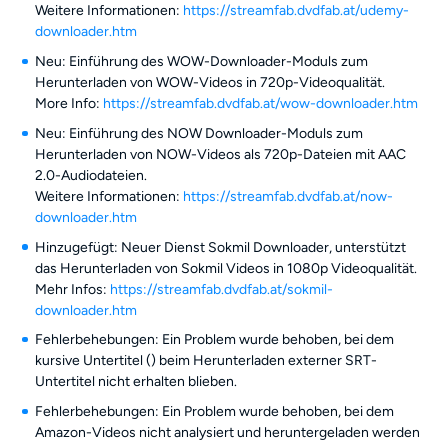
Weitere Informationen:
https://streamfab.dvdfab.at/udemy-
downloader.htm
Neu: Einführung des WOW-Downloader-Moduls zum
Herunterladen von WOW-Videos in 720p-Videoqualität.
More Info:
https://streamfab.dvdfab.at/wow-downloader.htm
Neu: Einführung des NOW Downloader-Moduls zum
Herunterladen von NOW-Videos als 720p-Dateien mit AAC
2.0-Audiodateien.
Weitere Informationen:
https://streamfab.dvdfab.at/now-
downloader.htm
Hinzugefügt: Neuer Dienst Sokmil Downloader, unterstützt
das Herunterladen von Sokmil Videos in 1080p Videoqualität.
Mehr Infos:
https://streamfab.dvdfab.at/sokmil-
downloader.htm
Fehlerbehebungen: Ein Problem wurde behoben, bei dem
kursive Untertitel (
) beim Herunterladen externer SRT-
Untertitel nicht erhalten blieben.
Fehlerbehebungen: Ein Problem wurde behoben, bei dem
Amazon-Videos nicht analysiert und heruntergeladen werden