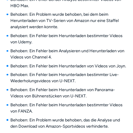
HBO Max.
Behoben: Ein Problem wurde behoben, bei dem beim
Herunterladen von TV-Serien von Amazon nur eine Staffel
analysiert werden konnte.
Behoben: Ein Fehler beim Herunterladen bestimmter Videos
von Udemy.
Behoben: Ein Fehler beim Analysieren und Herunterladen von
Videos von Channel 4.
Behoben: Ein Fehler beim Herunterladen von Videos von Joyn.
Behoben: Ein Fehler beim Herunterladen bestimmter Live-
Wiederholungsvideos von U-NEXT.
Behoben: Ein Fehler beim Herunterladen von Panorama-
Videos von Bühnenstücken von U-NEXT.
Behoben: Ein Fehler beim Herunterladen bestimmter Videos
von FANZA.
Behoben: Ein Problem wurde behoben, das die Analyse und
den Download von Amazon-Sportvideos verhinderte.