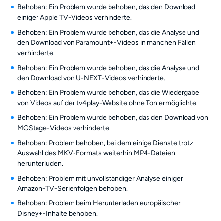
Behoben: Ein Problem wurde behoben, das den Download
einiger Apple TV-Videos verhinderte.
Behoben: Ein Problem wurde behoben, das die Analyse und
den Download von Paramount+-Videos in manchen Fällen
verhinderte.
Behoben: Ein Problem wurde behoben, das die Analyse und
den Download von U-NEXT-Videos verhinderte.
Behoben: Ein Problem wurde behoben, das die Wiedergabe
von Videos auf der tv4play-Website ohne Ton ermöglichte.
Behoben: Ein Problem wurde behoben, das den Download von
MGStage-Videos verhinderte.
Behoben: Problem behoben, bei dem einige Dienste trotz
Auswahl des MKV-Formats weiterhin MP4-Dateien
herunterluden.
Behoben: Problem mit unvollständiger Analyse einiger
Amazon-TV-Serienfolgen behoben.
Behoben: Problem beim Herunterladen europäischer
Disney+-Inhalte behoben.