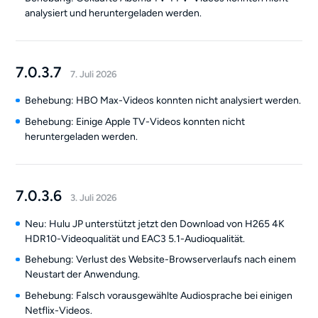
analysiert und heruntergeladen werden.
7.0.3.7
7. Juli 2026
Behebung: HBO Max-Videos konnten nicht analysiert werden.
Behebung: Einige Apple TV-Videos konnten nicht
heruntergeladen werden.
7.0.3.6
3. Juli 2026
Neu: Hulu JP unterstützt jetzt den Download von H265 4K
HDR10-Videoqualität und EAC3 5.1-Audioqualität.
Behebung: Verlust des Website-Browserverlaufs nach einem
Neustart der Anwendung.
Behebung: Falsch vorausgewählte Audiosprache bei einigen
Netflix-Videos.