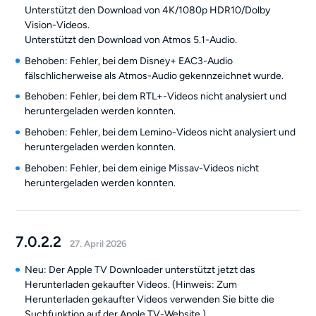
Unterstützt den Download von 4K/1080p HDR10/Dolby
Vision-Videos.
Unterstützt den Download von Atmos 5.1-Audio.
Behoben: Fehler, bei dem Disney+ EAC3-Audio
fälschlicherweise als Atmos-Audio gekennzeichnet wurde.
Behoben: Fehler, bei dem RTL+-Videos nicht analysiert und
heruntergeladen werden konnten.
Behoben: Fehler, bei dem Lemino-Videos nicht analysiert und
heruntergeladen werden konnten.
Behoben: Fehler, bei dem einige Missav-Videos nicht
heruntergeladen werden konnten.
7.0.2.2
27. April 2026
Neu: Der Apple TV Downloader unterstützt jetzt das
Herunterladen gekaufter Videos. (Hinweis: Zum
Herunterladen gekaufter Videos verwenden Sie bitte die
Suchfunktion auf der Apple TV-Website.)