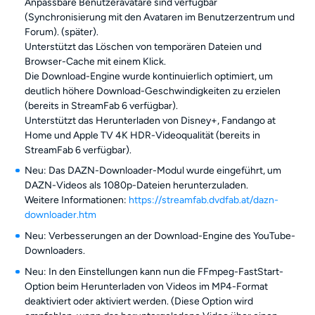
Anpassbare Benutzeravatare sind verfügbar
(Synchronisierung mit den Avataren im Benutzerzentrum und
Forum). (später).
Unterstützt das Löschen von temporären Dateien und
Browser-Cache mit einem Klick.
Die Download-Engine wurde kontinuierlich optimiert, um
deutlich höhere Download-Geschwindigkeiten zu erzielen
(bereits in StreamFab 6 verfügbar).
Unterstützt das Herunterladen von Disney+, Fandango at
Home und Apple TV 4K HDR-Videoqualität (bereits in
StreamFab 6 verfügbar).
Neu: Das DAZN-Downloader-Modul wurde eingeführt, um
DAZN-Videos als 1080p-Dateien herunterzuladen.
Weitere Informationen:
https://streamfab.dvdfab.at/dazn-
downloader.htm
Neu: Verbesserungen an der Download-Engine des YouTube-
Downloaders.
Neu: In den Einstellungen kann nun die FFmpeg-FastStart-
Option beim Herunterladen von Videos im MP4-Format
deaktiviert oder aktiviert werden. (Diese Option wird