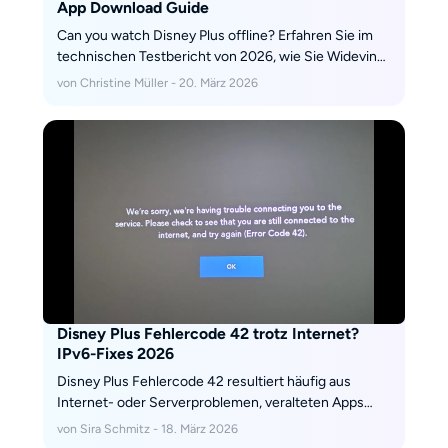
App Download Guide
Can you watch Disney Plus offline? Erfahren Sie im
technischen Testbericht von 2026, wie Sie Widevine-
DRM-Limits umgehen und Disney Plus-Filme auf
von Christine Müller - 20. März 2026
iPhone, Android, PC und Mac verlustfrei für die lokale
Archivierung herunterladen können.
Disney Plus Fehlercode 42 trotz Internet?
IPv6-Fixes 2026
Disney Plus Fehlercode 42 resultiert häufig aus
Internet- oder Serverproblemen, veralteten Apps
oder VPN-Einschränkungen. Dieser Leitfaden führt
von Sira Schmitz - 18. März 2026
Sie durch praktische Lösungen.