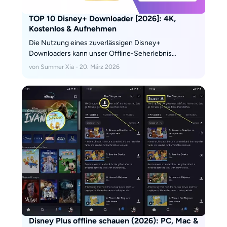
TOP 10 Disney+ Downloader [2026]: 4K,
Kostenlos & Aufnehmen
Die Nutzung eines zuverlässigen Disney+
Downloaders kann unser Offline-Seherlebnis
erheblich verbessern. Doch wie wählt man eine
von Summer Xia - 20. März 2026
geeignete und vertrauenswürdige Option aus? In
diesem Artikel stellen wir Ihnen die Ergebnisse
unserer gründlichen Tests von zehn beliebten
Disney+ Downloadern vor. Unser Redaktionsteam hat
die Funktionen und Abläufe der Programme
bewertet, um Ihnen eine wertvolle
Entscheidungshilfe zu bieten.
Disney Plus offline schauen (2026): PC, Mac &