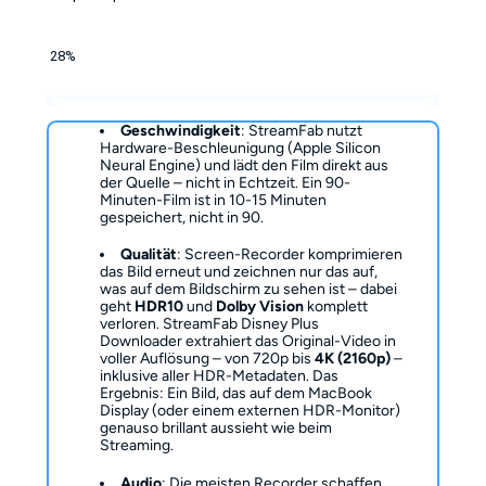
28%
Geschwindigkeit
: StreamFab nutzt
Hardware-Beschleunigung (Apple Silicon
Neural Engine) und lädt den Film direkt aus
der Quelle – nicht in Echtzeit. Ein 90-
Minuten-Film ist in 10-15 Minuten
gespeichert, nicht in 90.
Qualität
: Screen-Recorder komprimieren
das Bild erneut und zeichnen nur das auf,
was auf dem Bildschirm zu sehen ist – dabei
geht
HDR10
und
Dolby Vision
komplett
verloren. StreamFab Disney Plus
Downloader extrahiert das Original-Video in
voller Auflösung – von 720p bis
4K (2160p)
–
inklusive aller HDR-Metadaten. Das
Ergebnis: Ein Bild, das auf dem MacBook
Display (oder einem externen HDR-Monitor)
genauso brillant aussieht wie beim
Streaming.
Audio
: Die meisten Recorder schaffen