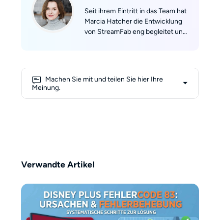
Seit ihrem Eintritt in das Team hat
Marcia Hatcher die Entwicklung
von StreamFab eng begleitet und
ein starkes Zugehörigkeitsgefühl
zum Produkt und seiner
Community entwickelt. Mit ihrem
beruflichen Hintergrund im
Machen Sie mit und teilen Sie hier Ihre
Marketing und ihrer Erfahrung in
Meinung.
der technischen Bewertung ist es
ihr Ziel, den Nutzern objektive,
umfassende und zuverlässige
Informationen zur Verfügung zu
stellen. Ihre Texte spiegeln eine
ausgewogene Mischung aus
fachlicher Expertise und
Verwandte Artikel
nutzerorientierter Perspektive
wider und helfen den Lesern,
fundierte Entscheidungen in der
sich ständig verändernden Welt
des Streamings zu treffen.