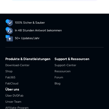
100% Sicher & Sauber
In 48 Stunden Antwort bekommen
50+ Updates/Jahr
Produkte & Dienstleistungen
Support & Ressourcen
Download-Center
Support-Center
Shop
Ressourcen
Fab365
Forum
FabCloud
Blog
Über uns
Über DVDFab
Unser Team
Affiliate-Program